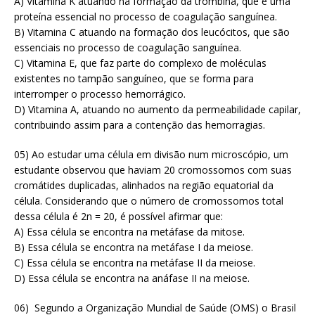
A) Vitamina K atuando na formação da trombina, que é uma
proteína essencial no processo de coagulação sanguínea.
B) Vitamina C atuando na formação dos leucócitos, que são
essenciais no processo de coagulação sanguínea.
C) Vitamina E, que faz parte do complexo de moléculas
existentes no tampão sanguíneo, que se forma para
interromper o processo hemorrágico.
D) Vitamina A, atuando no aumento da permeabilidade capilar,
contribuindo assim para a contenção das hemorragias.
05) Ao estudar uma célula em divisão num microscópio, um
estudante observou que haviam 20 cromossomos com suas
cromátides duplicadas, alinhados na região equatorial da
célula. Considerando que o número de cromossomos total
dessa célula é 2n = 20, é possível afirmar que:
A) Essa célula se encontra na metáfase da mitose.
B) Essa célula se encontra na metáfase I da meiose.
C) Essa célula se encontra na metáfase II da meiose.
D) Essa célula se encontra na anáfase II na meiose.
06) Segundo a Organização Mundial de Saú­de (OMS) o Brasil