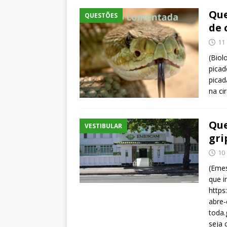
Que
QUESTÕES
de 
11
(Biol
picad
picad
na ci
Que
VESTIBULAR
gri
10
(Emes
que i
https
abre-
toda.
seja 