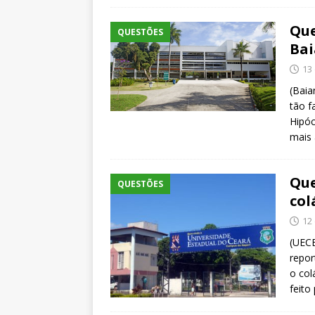
Que
QUESTÕES
Bai
13
(Baia
tão f
Hipóc
mais 
Que
QUESTÕES
col
12
(UECE
repor
o col
feito