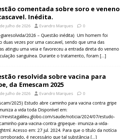
stão comentada sobre soro e veneno
cascavel. Inédita.
 de julho de 2026
Evandro Marques
0
ogiaresolvida/2026 – Questão inédita) Um homem foi
o duas vezes por uma cascavel, sendo que uma das
as atingiu uma veia e favoreceu a entrada direta do veneno
rculação sanguínea. Durante o tratamento, foram
[…]
stão resolvida sobre vacina para
pe, da Emescam 2025
 de julho de 2026
Evandro Marques
0
cam/2025) Estudo abre caminho para vacina contra gripe
muniza a vida toda Disponível em:
://revistagalileu.globo.com/saude/noticia/2024/07/estudo-
caminho-para-vacina-contra-gripeque- imuniza-a-vida-
ghtml. Acesso em: 27 jul. 2024. Para que o título da notícia
corroborado, é necessário que tal substância
[…]