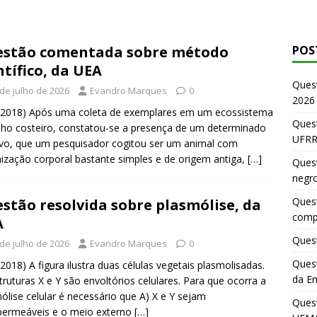
stão comentada sobre método
POS
ntífico, da UEA
Ques
 de julho de 2026
Evandro Marques
0
2026
/2018) Após uma coleta de exemplares em um ecossistema
Quest
ho costeiro, constatou-se a presença de um determinado
UFRR
ivo, que um pesquisador cogitou ser um animal com
ização corporal bastante simples e de origem antiga,
[…]
Quest
negr
Quest
stão resolvida sobre plasmólise, da
comp
A
Quest
 de julho de 2026
Evandro Marques
0
Quest
2018) A figura ilustra duas células vegetais plasmolisadas.
da E
truturas X e Y são envoltórios celulares. Para que ocorra a
ólise celular é necessário que A) X e Y sejam
Ques
permeáveis e o meio externo
[…]