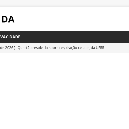
IDA
IVACIDADE
 de 2026 ]
Questão resolvida sobre respiração celular, da UFRR
STÕES
 de 2026 ]
Questão inédita sobre poluição por carbono negro
IA
 de 2026 ]
Questão resolvida sobre bioquímica e componentes
a Emescam
QUESTÕES
 de 2026 ]
Questão inédita sobre vírus gigantes
QUESTÕES
 de 2026 ]
Questão comentada sobre fotossíntese, da UFRR 2026
S