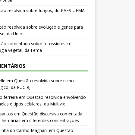
 2026
tão resolvida sobre fungos, do PAES-UEMA
ão resolvida sobre evolução e genes para
se, da Unec
tão comentada sobre fotossíntese e
logia vegetal, da Fema
ENTÁRIOS
lle
em
Questão resolvida sobre nicho
gico, da PUC RJ
o ferreira
em
Questão resolvida envolvendo
elas e tipos celulares, da Multivix
 santos
em
Questão discursiva comentada
e hemácias em diferentes concentrações
sinha do Carmo Magnani
em
Questão