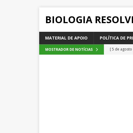
BIOLOGIA RESOLV
MATERIAL DE APOIO
POLÍTICA DE PR
[ 5 de agosto
MOSTRADOR DE NOTÍCIAS
2026
QUE
[ 4 de agosto
SEM CATEGOR
[ 3 de agosto
do cacau, d
[ 2 de agosto
[ 6 de agosto
QUESTÕE