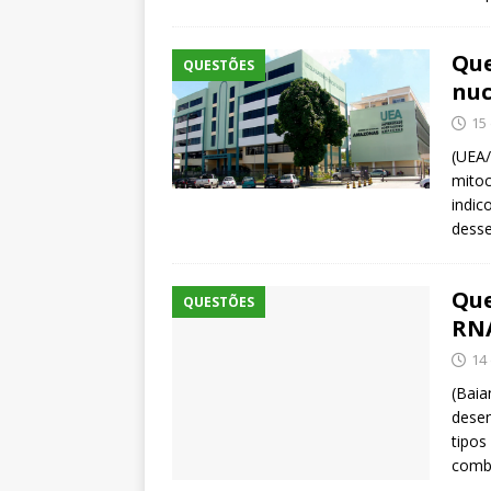
Que
QUESTÕES
nuc
15
(UEA/
mitoc
indic
desse
Que
QUESTÕES
RNA
14
(Baia
desen
tipos
comba