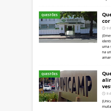
Que
QUESTÕES
cor
9 
(Emes
ident
uma s
na ur
amare
Que
QUESTÕES
ali
ves
8 
(Unic
muita