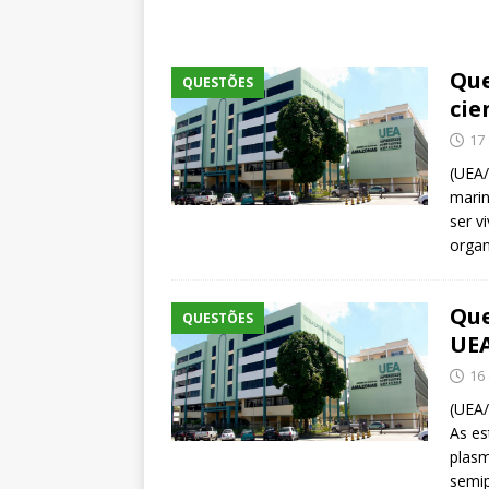
Que
QUESTÕES
cie
17
(UEA
marin
ser v
organ
Que
QUESTÕES
UE
16
(UEA/
As es
plasm
semi