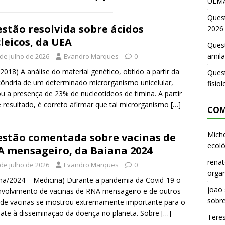
UEMA
Ques
stão resolvida sobre ácidos
2026
leicos, da UEA
Quest
amila
 de julho de 2026
Evandro Marques
0
2018) A análise do material genético, obtido a partir da
Ques
ôndria de um determinado microrganismo unicelular,
fisio
ou a presença de 23% de nucleotídeos de timina. A partir
 resultado, é correto afirmar que tal microrganismo
[…]
COM
Miche
stão comentada sobre vacinas de
ecoló
 mensageiro, da Baiana 2024
renat
 de julho de 2026
Evandro Marques
0
organ
na/2024 – Medicina) Durante a pandemia da Covid-19 o
joao
volvimento de vacinas de RNA mensageiro e de outros
sobr
 de vacinas se mostrou extremamente importante para o
te à disseminação da doença no planeta. Sobre
[…]
Tere