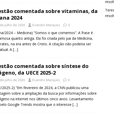
resol
stão comentada sobre vitaminas, da
Tere
resol
ana 2024
 de julho de 2026
Evandro Marques
0
na/2024 – Medicina) “Somos o que comemos”. A frase é
amosa quanto antiga. Ela foi criada pelo pai da Medicina,
rates, na era antes de Cristo. A citação não poderia ser
atual. A
[…]
stão comentada sobre síntese do
ágeno, da UECE 2025-2
 de julho de 2026
Evandro Marques
0
/2025-2) “Em fevereiro de 2024, a CNN publicou uma
tagem sobre a ampliação da busca por informações sobre
ágeno na internet nos últimos cinco anos. Levantamento
 pelo Google Trends mostra que o interesse
[…]