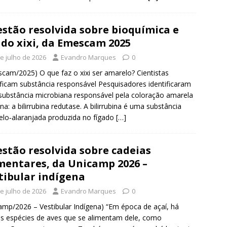
stão resolvida sobre bioquímica e
 do xixi, da Emescam 2025
de julho de 2026
Evandro Marques
0
cam/2025) O que faz o xixi ser amarelo? Cientistas
ificam substância responsável Pesquisadores identificaram
ubstância microbiana responsável pela coloração amarela
ina: a bilirrubina redutase. A bilirrubina é uma substância
lo‑alaranjada produzida no fígado
[…]
stão resolvida sobre cadeias
mentares, da Unicamp 2026 –
tibular indígena
de julho de 2026
Evandro Marques
0
amp/2026 – Vestibular Indígena) “Em época de açaí, há
s espécies de aves que se alimentam dele, como