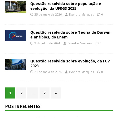
Questão resolvida sobre população e
evolução, da UFRGS 2025
25 de maio de 2026
Evandro Marques
0
Questão resolvida sobre Teoria de Darwin
e anfíbios, do Enem
9 de julho de 2024
Evandro Marques
0
Questão resolvida sobre evolução, da FGV
2023
23 de maio de 2024
Evandro Marques
0
1
2
…
7
»
POSTS RECENTES