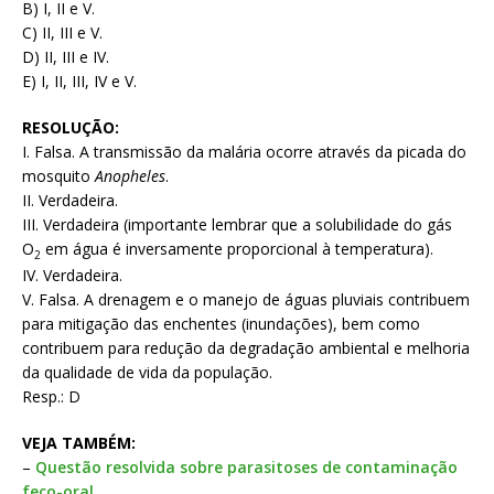
B) I, II e V.
C) II, III e V.
D) II, III e IV.
E) I, II, III, IV e V.
RESOLUÇÃO:
I. Falsa. A transmissão da malária ocorre através da picada do
mosquito
Anopheles
.
II. Verdadeira.
III. Verdadeira (importante lembrar que a solubilidade do gás
O
em água é inversamente proporcional à temperatura).
2
IV. Verdadeira.
V. Falsa. A drenagem e o manejo de águas pluviais contribuem
para mitigação das enchentes (inundações), bem como
contribuem para redução da degradação ambiental e melhoria
da qualidade de vida da população.
Resp.: D
VEJA TAMBÉM:
–
Questão resolvida sobre parasitoses de contaminação
feco-oral.