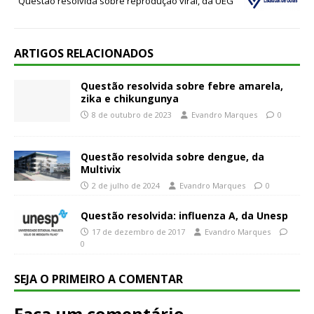
Questão resolvida sobre reprodução viral, da UEG
ARTIGOS RELACIONADOS
Questão resolvida sobre febre amarela,
zika e chikungunya
8 de outubro de 2023
Evandro Marques
0
Questão resolvida sobre dengue, da
Multivix
2 de julho de 2024
Evandro Marques
0
Questão resolvida: influenza A, da Unesp
17 de dezembro de 2017
Evandro Marques
0
SEJA O PRIMEIRO A COMENTAR
Faça um comentário