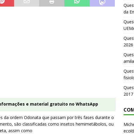
Quest
da E
Ques
UEMA
Ques
2026
Quest
amila
Ques
fisio
Ques
2017
informações e material gratuito no WhatsApp
COM
des da ordem Odonata que passam por três fases durante o
imento, são classificadas como insetos hemimetábolos, ou
Miche
eta, assim como
ecoló