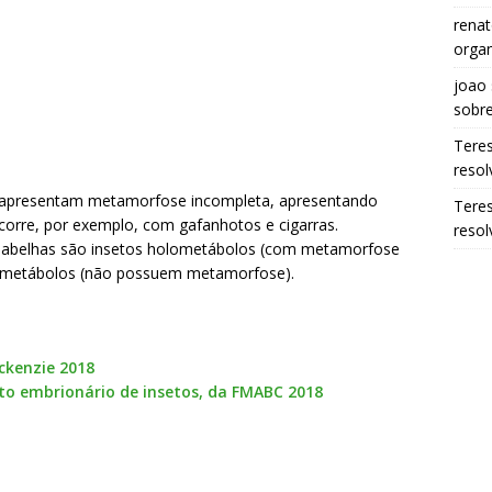
renat
organ
joao
sobr
Tere
resol
 apresentam metamorfose incompleta, apresentando
Tere
orre, por exemplo, com gafanhotos e cigarras.
resol
s abelhas são insetos holometábolos (com metamorfose
s ametábolos (não possuem metamorfose).
ckenzie 2018
to embrionário de insetos, da FMABC 2018