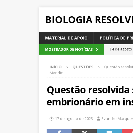
BIOLOGIA RESOLV
MATERIAL DE APOIO
POLÍTICA DE PR
[ 4 de agosto
MOSTRADOR DE NOTÍCIAS
SEM CATEGOR
INÍCIO
QUESTÕES
Questão resolv
[ 3 de agosto
Mandic
do cacau, d
Questão resolvida
[ 2 de agosto
embrionário em in
[ 1 de agosto
Emescam
17 de agosto de 2023
Evandro Marque
[ 5 de agosto
2026
QUE