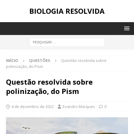
BIOLOGIA RESOLVIDA
INÍCIO
QUESTÕES
Questão resolvida sobre
polinização, do Pism
Questão resolvida sobre
polinização, do Pism
4 de dezembro de 2022
Evandro Marques
0