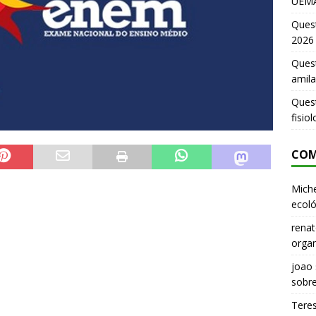
UEMA
Ques
2026
Quest
amila
Ques
fisio
COM
Miche
ecoló
renat
organ
joao
sobr
Tere