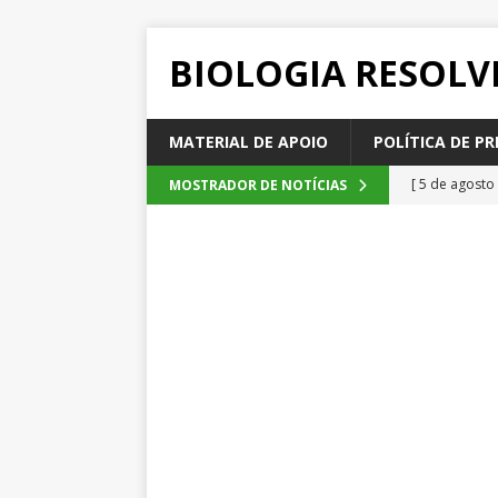
BIOLOGIA RESOLV
MATERIAL DE APOIO
POLÍTICA DE PR
[ 5 de agosto
MOSTRADOR DE NOTÍCIAS
2026
QUE
[ 4 de agosto
SEM CATEGOR
[ 3 de agosto
do cacau, d
[ 2 de agosto
[ 6 de agosto
QUESTÕE