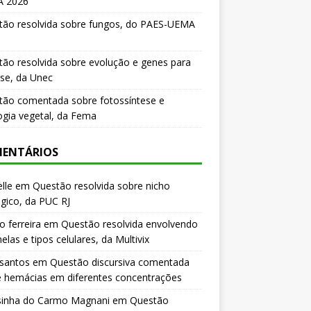
 2026
tão resolvida sobre fungos, do PAES-UEMA
ão resolvida sobre evolução e genes para
se, da Unec
tão comentada sobre fotossíntese e
logia vegetal, da Fema
ENTÁRIOS
lle
em
Questão resolvida sobre nicho
gico, da PUC RJ
o ferreira
em
Questão resolvida envolvendo
elas e tipos celulares, da Multivix
 santos
em
Questão discursiva comentada
e hemácias em diferentes concentrações
sinha do Carmo Magnani
em
Questão