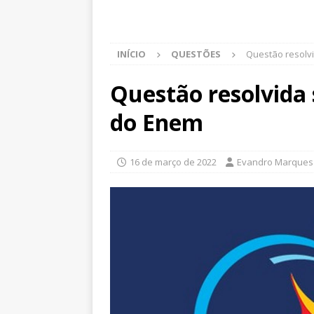
INÍCIO
QUESTÕES
Questão resolv
Questão resolvida 
do Enem
16 de março de 2022
Evandro Marques