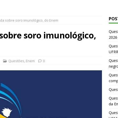
POS
ida sobre soro imunológico, do Enem
Ques
sobre soro imunológico,
2026
Quest
UFRR
Quest
Questões
,
Enem
0
negr
Quest
comp
Quest
Quest
da E
Ques