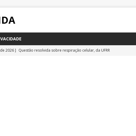
IDA
IVACIDADE
 de 2026 ]
Questão resolvida sobre respiração celular, da UFRR
STÕES
 de 2026 ]
Questão inédita sobre poluição por carbono negro
IA
 de 2026 ]
Questão resolvida sobre bioquímica e componentes
a Emescam
QUESTÕES
 de 2026 ]
Questão inédita sobre vírus gigantes
QUESTÕES
 de 2026 ]
Questão comentada sobre fotossíntese, da UFRR 2026
S