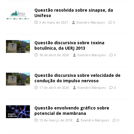
Questão resolvida sobre sinapse, da
Unifeso
3 de maio de 2021
Evandro Marques
0
Questão discursiva sobre toxina
botulínica, da UERJ 2013
18 de abril de 2020
Evandro Marques
0
Questão discursiva sobre velocidade de
condução do impulso nervoso
17 de abril de 2020
Evandro Marques
0
Questão envolvendo gráfico sobre
potencial de membrana
13 de março de 2018
Evandro Marques
0