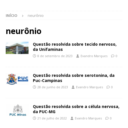
INÍCIO
neurônio
neurônio
Questão resolvida sobre tecido nervoso,
da Unifaminas
8 de setembro de 2023
Evandro Marques
0
Questão resolvida sobre serotonina, da
Puc-Campinas
28 de junho de 2023
Evandro Marques
0
Questão resolvida sobre a célula nervosa,
da PUC-MG
21 de julho de 2022
Evandro Marques
0