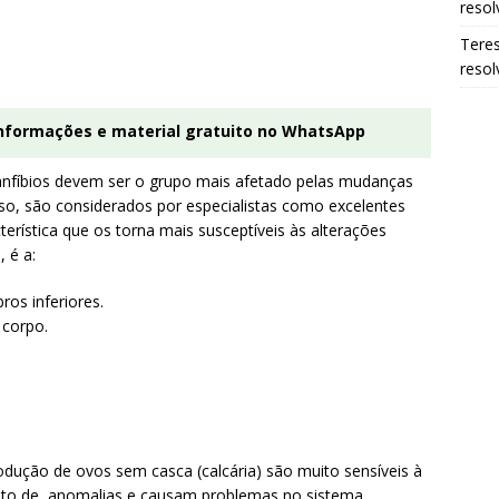
resol
Tere
resol
informações e material gratuito no WhatsApp
anfíbios devem ser o grupo mais afetado pelas mudanças
so, são considerados por especialistas como excelentes
erística que os torna mais susceptíveis às alterações
 é a:
os inferiores.
 corpo.
rodução de ovos sem casca (calcária) são muito sensíveis à
mento de anomalias e causam problemas no sistema