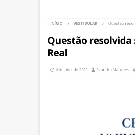
INÍCIO
VESTIBULAR
Questão resol
Questão resolvida 
Real
6 de abril de 2023
Evandro Marques