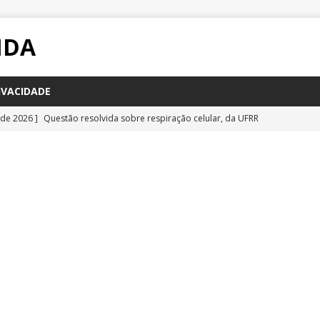
IDA
IVACIDADE
 de 2026 ]
Questão resolvida sobre respiração celular, da UFRR
STÕES
 de 2026 ]
Questão inédita sobre poluição por carbono negro
IA
 de 2026 ]
Questão resolvida sobre bioquímica e componentes
a Emescam
QUESTÕES
 de 2026 ]
Questão inédita sobre vírus gigantes
QUESTÕES
 de 2026 ]
Questão comentada sobre fotossíntese, da UFRR 2026
S