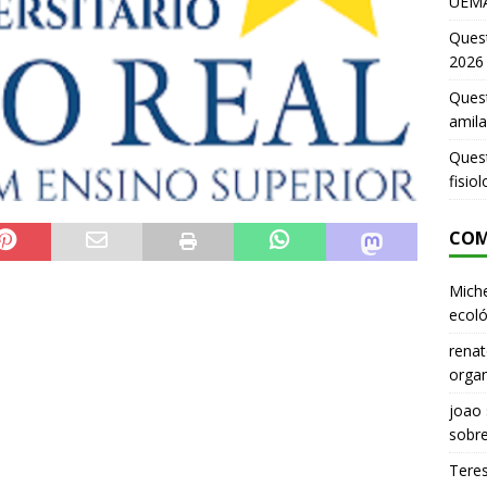
UEMA
Ques
2026
Quest
amila
Ques
fisio
COM
Miche
ecoló
renat
organ
joao
sobr
Tere