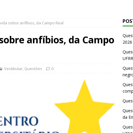
POS
vida sobre anfíbios, da Campo Real
Ques
sobre anfíbios, da Campo
2026
Quest
UFRR
Quest
Vestibular
,
Questões
0
negr
Quest
comp
Quest
Quest
da E
Ques