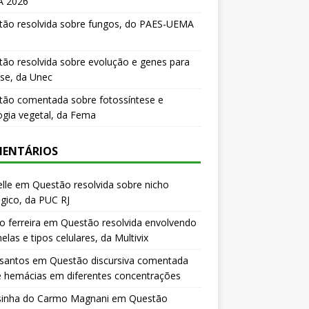
 2026
tão resolvida sobre fungos, do PAES-UEMA
ão resolvida sobre evolução e genes para
se, da Unec
tão comentada sobre fotossíntese e
logia vegetal, da Fema
ENTÁRIOS
lle
em
Questão resolvida sobre nicho
gico, da PUC RJ
o ferreira
em
Questão resolvida envolvendo
elas e tipos celulares, da Multivix
 santos
em
Questão discursiva comentada
e hemácias em diferentes concentrações
sinha do Carmo Magnani
em
Questão