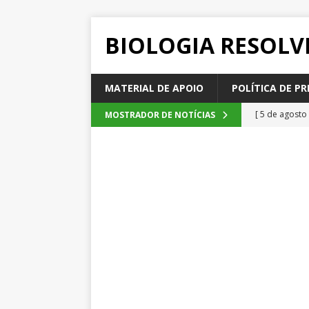
BIOLOGIA RESOLV
MATERIAL DE APOIO
POLÍTICA DE PR
[ 5 de agosto
MOSTRADOR DE NOTÍCIAS
2026
QUE
[ 4 de agosto
SEM CATEGOR
[ 3 de agosto
do cacau, d
[ 2 de agosto
[ 6 de agosto
QUESTÕE