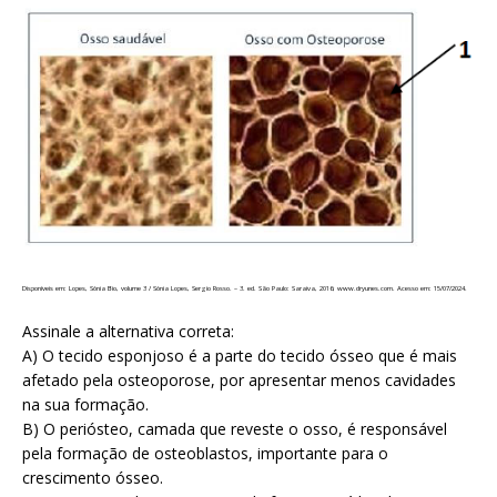
Disponíveis em: Lopes, Sônia Bio, volume 3 / Sônia Lopes, Sergio Rosso. – 3. ed. São Paulo: Saraiva, 2016; www.dryunes.com. Acesso em: 15/07/2024.
Assinale a alternativa correta:
A) O tecido esponjoso é a parte do tecido ósseo que é mais
afetado pela osteoporose, por apresentar menos cavidades
na sua formação.
B) O periósteo, camada que reveste o osso, é responsável
pela formação de osteoblastos, importante para o
crescimento ósseo.