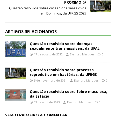
PRÓXIMO
Questão resolvida sobre divisão dos seres vivos
em Domínios, da UFRGS 2025
ARTIGOS RELACIONADOS
Questão resolvida sobre doenças
sexualmente transmissíveis, da UFAL
17 de agosto de 2022
Evandro Marques
0
Questão resolvida sobre processo
reprodutivo em bactérias, da UFRGS
5 de novembro de 2021
Evandro Marques
0
Questão resolvida sobre febre maculosa,
da Estácio
13 de abril de 2023
Evandro Marques
0
SEJA O PRIMEIRO A COMENTAR