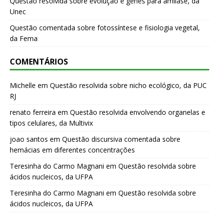
Questão resolvida sobre evolução e genes para amilase, da
Unec
Questão comentada sobre fotossíntese e fisiologia vegetal,
da Fema
COMENTÁRIOS
Michelle
em
Questão resolvida sobre nicho ecológico, da PUC
RJ
renato ferreira
em
Questão resolvida envolvendo organelas e
tipos celulares, da Multivix
joao santos
em
Questão discursiva comentada sobre
hemácias em diferentes concentrações
Teresinha do Carmo Magnani
em
Questão resolvida sobre
ácidos nucleicos, da UFPA
Teresinha do Carmo Magnani
em
Questão resolvida sobre
ácidos nucleicos, da UFPA