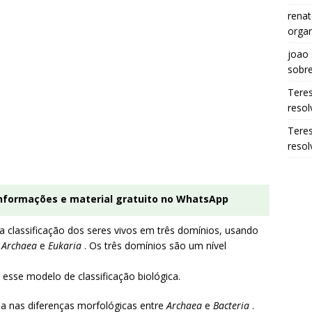
renat
organ
joao
sobr
Tere
resol
Tere
resol
informações e material gratuito no WhatsApp
 classificação dos seres vivos em três domínios, usando
,
Archaea
e
Eukaria
. Os três domínios são um nível
 esse modelo de classificação biológica.
ada nas diferenças morfológicas entre
Archaea
e
Bacteria
.