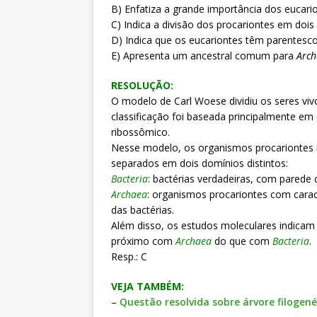
B) Enfatiza a grande importância dos eucari
C) Indica a divisão dos procariontes em dois
D) Indica que os eucariontes têm parentes
E) Apresenta um ancestral comum para
Arc
RESOLUÇÃO:
O modelo de Carl Woese dividiu os seres vi
classificação foi baseada principalmente 
ribossômico.
Nesse modelo, os organismos procariontes
separados em dois domínios distintos:
Bacteria
: bactérias verdadeiras, com parede
Archaea
: organismos procariontes com caract
das bactérias.
Além disso, os estudos moleculares indicam
próximo com
Archaea
do que com
Bacteria
.
Resp.: C
VEJA TAMBÉM:
–
Questão resolvida sobre árvore filogen