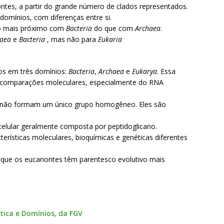
ontes, a partir do grande número de clados representados.
 domínios, com diferenças entre si.
co mais próximo com
Bacteria
do que com
Archaea
.
haea
e
Bacteria
, mas não para
Eukaria
vos em três domínios:
Bacteria
,
Archaea
e
Eukarya
. Essa
em comparações moleculares, especialmente do RNA
 não formam um único grupo homogêneo. Eles são
 celular geralmente composta por peptidoglicano.
erísticas moleculares, bioquímicas e genéticas diferentes
 que os eucariontes têm parentesco evolutivo mais
ética e Domínios, da FGV