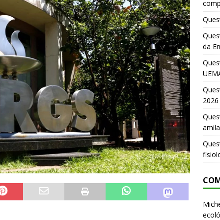
comp
Quest
Quest
da E
Ques
UEMA
Ques
2026
Quest
amila
Ques
fisio
COM
Miche
ecoló