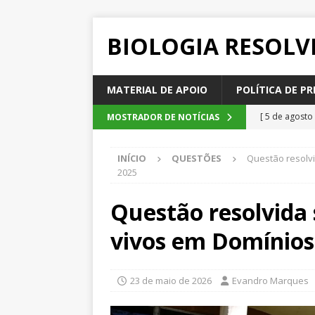
BIOLOGIA RESOLV
MATERIAL DE APOIO
POLÍTICA DE PR
[ 5 de agosto
MOSTRADOR DE NOTÍCIAS
2026
QUE
INÍCIO
QUESTÕES
Questão resolvi
[ 4 de agosto
2025
SEM CATEGOR
Questão resolvida 
[ 3 de agosto
vivos em Domínios
do cacau, d
[ 2 de agosto
23 de maio de 2026
Evandro Marques
[ 6 de agosto
QUESTÕE