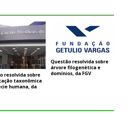
Questão resolvida sobre
árvore filogenética e
domínios, da FGV
o resolvida sobre
icação taxonômica
écie humana, da