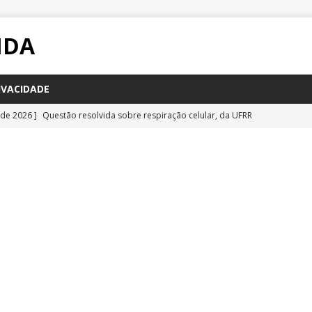
IDA
IVACIDADE
 de 2026 ]
Questão resolvida sobre respiração celular, da UFRR
STÕES
 de 2026 ]
Questão inédita sobre poluição por carbono negro
IA
 de 2026 ]
Questão resolvida sobre bioquímica e componentes
a Emescam
QUESTÕES
 de 2026 ]
Questão inédita sobre vírus gigantes
QUESTÕES
 de 2026 ]
Questão comentada sobre fotossíntese, da UFRR 2026
S