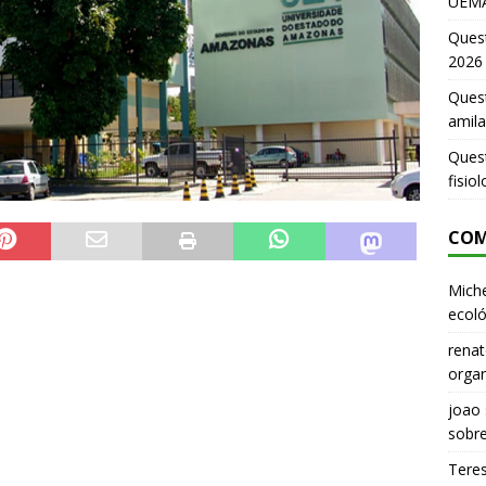
UEMA
Ques
2026
Quest
amila
Ques
fisio
COM
Miche
ecoló
renat
organ
joao
sobr
Tere