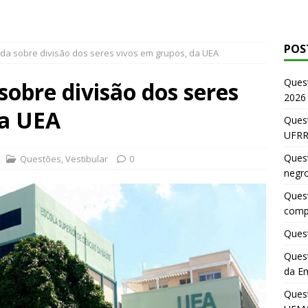
POS
da sobre divisão dos seres vivos em grupos, da UEA
Ques
sobre divisão dos seres
2026
da UEA
Quest
UFRR
Quest
Questões
,
Vestibular
0
negr
Quest
comp
Quest
Quest
da E
Ques