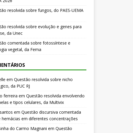
 2026
tão resolvida sobre fungos, do PAES-UEMA
ão resolvida sobre evolução e genes para
se, da Unec
tão comentada sobre fotossíntese e
logia vegetal, da Fema
ENTÁRIOS
lle
em
Questão resolvida sobre nicho
gico, da PUC RJ
o ferreira
em
Questão resolvida envolvendo
elas e tipos celulares, da Multivix
 santos
em
Questão discursiva comentada
e hemácias em diferentes concentrações
sinha do Carmo Magnani
em
Questão