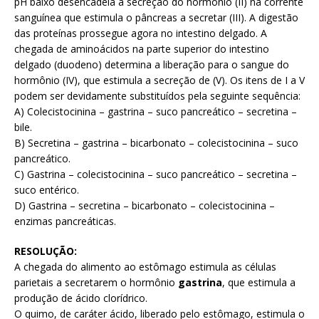
pH baixo desencadeia a secreção do hormônio (II) na corrente
sanguínea que estimula o pâncreas a secretar (III). A digestão
das proteínas prossegue agora no intestino delgado. A
chegada de aminoácidos na parte superior do intestino
delgado (duodeno) determina a liberação para o sangue do
hormônio (IV), que estimula a secreção de (V). Os itens de I a V
podem ser devidamente substituídos pela seguinte sequência:
A) Colecistocinina – gastrina – suco pancreático – secretina –
bile.
B) Secretina – gastrina – bicarbonato – colecistocinina – suco
pancreático.
C) Gastrina – colecistocinina – suco pancreático – secretina –
suco entérico.
D) Gastrina – secretina – bicarbonato – colecistocinina –
enzimas pancreáticas.
RESOLUÇÃO:
A chegada do alimento ao estômago estimula as células
parietais a secretarem o hormônio
gastrina
, que estimula a
produção de ácido clorídrico.
O quimo, de caráter ácido, liberado pelo estômago, estimula o