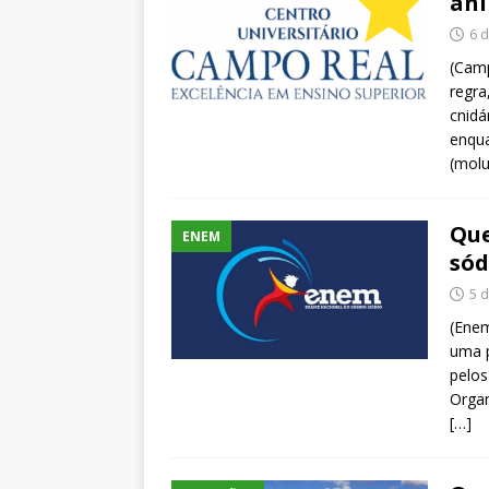
ani
6 
(Camp
regra
cnidá
enqua
(molu
Que
ENEM
sód
5 
(Enem
uma p
pelos
Organ
[…]