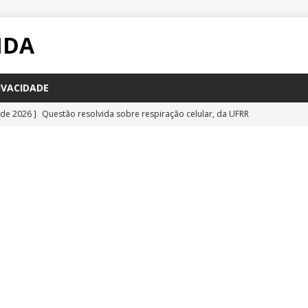
IDA
IVACIDADE
 de 2026 ]
Questão resolvida sobre respiração celular, da UFRR
STÕES
 de 2026 ]
Questão inédita sobre poluição por carbono negro
IA
 de 2026 ]
Questão resolvida sobre bioquímica e componentes
a Emescam
QUESTÕES
 de 2026 ]
Questão inédita sobre vírus gigantes
QUESTÕES
 de 2026 ]
Questão comentada sobre fotossíntese, da UFRR 2026
S