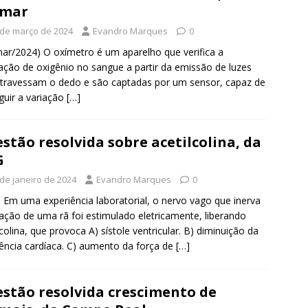
cmar
 de março de 2024
Evandro Marques
0
ar/2024) O oxímetro é um aparelho que verifica a
ação de oxigênio no sangue a partir da emissão de luzes
travessam o dedo e são captadas por um sensor, capaz de
nguir a variação
[…]
stão resolvida sobre acetilcolina, da
G
 de janeiro de 2024
Evandro Marques
0
 Em uma experiência laboratorial, o nervo vago que inerva
ação de uma rã foi estimulado eletricamente, liberando
lcolina, que provoca A) sístole ventricular. B) diminuição da
ência cardíaca. C) aumento da força de
[…]
stão resolvida crescimento de