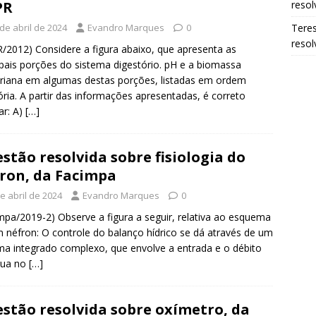
resol
PR
Tere
de abril de 2024
Evandro Marques
0
resol
/2012) Considere a figura abaixo, que apresenta as
ipais porções do sistema digestório. pH e a biomassa
riana em algumas destas porções, listadas em ordem
ória. A partir das informações apresentadas, é correto
ar: A)
[…]
stão resolvida sobre fisiologia do
ron, da Facimpa
e abril de 2024
Evandro Marques
0
mpa/2019-2) Observe a figura a seguir, relativa ao esquema
 néfron: O controle do balanço hídrico se dá através de um
ma integrado complexo, que envolve a entrada e o débito
gua no
[…]
stão resolvida sobre oxímetro, da