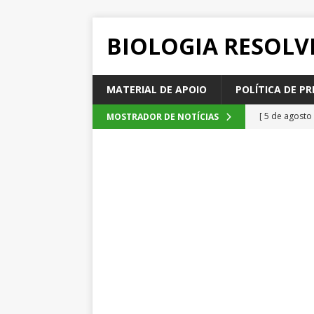
BIOLOGIA RESOLV
MATERIAL DE APOIO
POLÍTICA DE PR
[ 5 de agosto
MOSTRADOR DE NOTÍCIAS
2026
QUE
[ 4 de agosto
SEM CATEGOR
[ 3 de agosto
do cacau, d
[ 2 de agosto
[ 6 de agosto
QUESTÕE