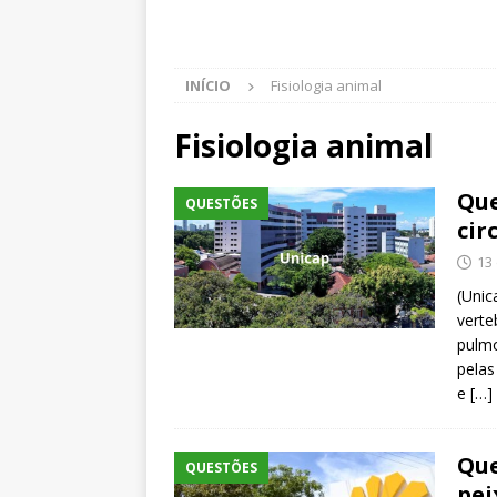
INÍCIO
Fisiologia animal
Fisiologia animal
Que
QUESTÕES
cir
13
(Unic
verte
pulmo
pelas
e
[…]
Que
QUESTÕES
pei