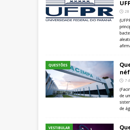
UF
28 
(UFPR
princ
bacte
aleat
afirm
Que
QUESTÕES
néf
7 d
(Faci
de um
siste
de á
Que
VESTIBULAR