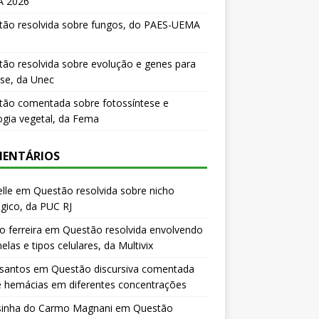
 2026
tão resolvida sobre fungos, do PAES-UEMA
ão resolvida sobre evolução e genes para
se, da Unec
tão comentada sobre fotossíntese e
logia vegetal, da Fema
ENTÁRIOS
lle
em
Questão resolvida sobre nicho
gico, da PUC RJ
o ferreira
em
Questão resolvida envolvendo
elas e tipos celulares, da Multivix
 santos
em
Questão discursiva comentada
e hemácias em diferentes concentrações
sinha do Carmo Magnani
em
Questão