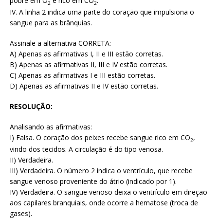
pobre em O
e rico em CO
.
2
2
IV. A linha 2 indica uma parte do coração que impulsiona o
sangue para as brânquias.
Assinale a alternativa CORRETA:
A) Apenas as afirmativas I, II e III estão corretas.
B) Apenas as afirmativas II, III e IV estão corretas.
C) Apenas as afirmativas I e III estão corretas.
D) Apenas as afirmativas II e IV estão corretas.
RESOLUÇÃO:
Analisando as afirmativas:
I) Falsa. O coração dos peixes recebe sangue rico em CO
,
2
vindo dos tecidos. A circulação é do tipo venosa.
II) Verdadeira.
III) Verdadeira. O número 2 indica o ventrículo, que recebe
sangue venoso proveniente do átrio (indicado por 1).
IV) Verdadeira. O sangue venoso deixa o ventrículo em direção
aos capilares branquiais, onde ocorre a hematose (troca de
gases).