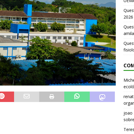
UEMA
Ques
2026
Quest
amila
Ques
fisio
COM
Miche
ecoló
renat
organ
joao
sobr
Tere