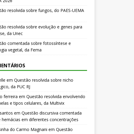
 2026
tão resolvida sobre fungos, do PAES-UEMA
ão resolvida sobre evolução e genes para
se, da Unec
tão comentada sobre fotossíntese e
logia vegetal, da Fema
ENTÁRIOS
lle
em
Questão resolvida sobre nicho
gico, da PUC RJ
o ferreira
em
Questão resolvida envolvendo
elas e tipos celulares, da Multivix
 santos
em
Questão discursiva comentada
e hemácias em diferentes concentrações
sinha do Carmo Magnani
em
Questão