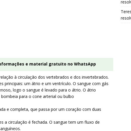
resol
Tere
resol
informações e material gratuito no WhatsApp
relação à circulação dos vertebrados e dos invertebrados.
es principais: um átrio e um ventrículo. O sangue com gás
enoso, logo o sangue é levado para o átrio. O átrio
 bombeia para o cone arterial ou bulbo
hada e completa, que passa por um coração com duas
es a circulação é fechada. O sangue tem um fluxo de
sanguíneos.