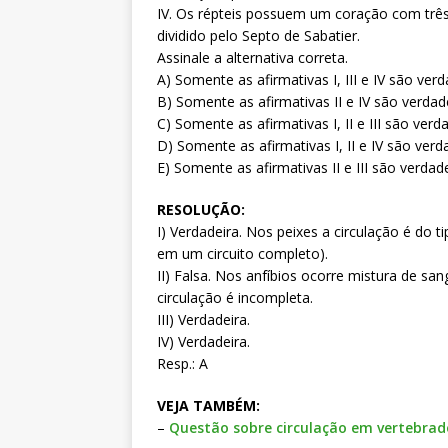
IV. Os répteis possuem um coração com três 
dividido pelo Septo de Sabatier.
Assinale a alternativa correta.
A) Somente as afirmativas I, III e IV são verd
B) Somente as afirmativas II e IV são verdade
C) Somente as afirmativas I, II e III são verda
D) Somente as afirmativas I, II e IV são verd
E) Somente as afirmativas II e III são verdade
RESOLUÇÃO:
I) Verdadeira. Nos peixes a circulação é do
em um circuito completo).
II) Falsa. Nos anfíbios ocorre mistura de sa
circulação é incompleta.
III) Verdadeira.
IV) Verdadeira.
Resp.: A
VEJA TAMBÉM:
–
Questão sobre circulação em vertebrad