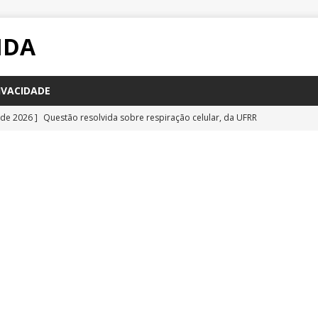
IDA
IVACIDADE
 de 2026 ]
Questão resolvida sobre respiração celular, da UFRR
STÕES
 de 2026 ]
Questão inédita sobre poluição por carbono negro
IA
 de 2026 ]
Questão resolvida sobre bioquímica e componentes
a Emescam
QUESTÕES
 de 2026 ]
Questão inédita sobre vírus gigantes
QUESTÕES
 de 2026 ]
Questão comentada sobre fotossíntese, da UFRR 2026
S