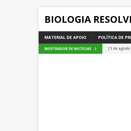
BIOLOGIA RESOLV
MATERIAL DE APOIO
POLÍTICA DE PR
[ 5 de agosto
MOSTRADOR DE NOTÍCIAS
2026
QUE
[ 4 de agosto
SEM CATEGOR
[ 3 de agosto
do cacau, d
[ 2 de agosto
[ 6 de agosto
QUESTÕE