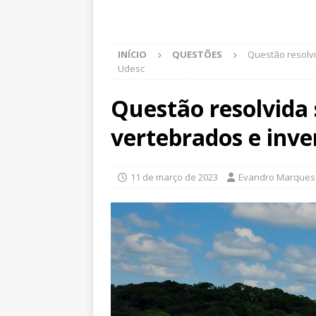
INÍCIO
QUESTÕES
Questão resolvi
Udesc
Questão resolvida 
vertebrados e inve
11 de março de 2023
Evandro Marques