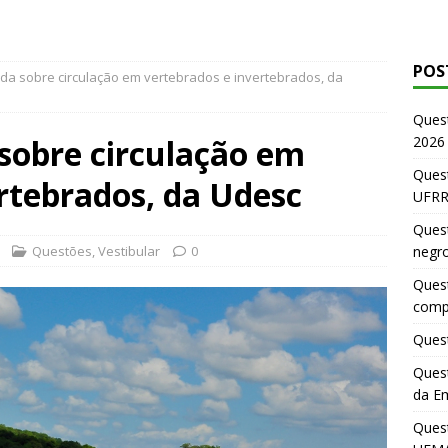
POS
da sobre circulação em vertebrados e invertebrados, da
Ques
sobre circulação em
2026
Quest
rtebrados, da Udesc
UFRR
Quest
Questões
,
Vestibular
0
negr
Quest
comp
Quest
Quest
da E
Ques