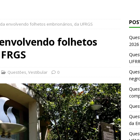
POS
ida envolvendo folhetos embrionários, da UFRGS
Ques
 envolvendo folhetos
2026
UFRGS
Quest
UFRR
Quest
Questões
,
Vestibular
0
negr
Quest
comp
Quest
Quest
da E
Ques