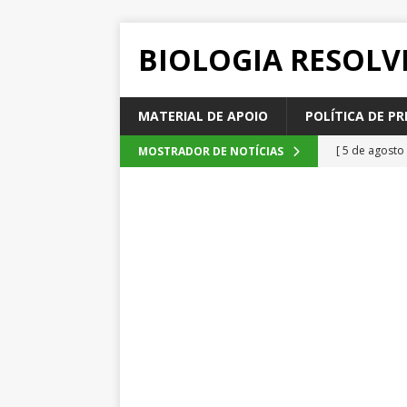
BIOLOGIA RESOLV
MATERIAL DE APOIO
POLÍTICA DE PR
[ 5 de agosto
MOSTRADOR DE NOTÍCIAS
2026
QUE
[ 4 de agosto
SEM CATEGOR
[ 3 de agosto
do cacau, d
[ 2 de agosto
[ 6 de agosto
QUESTÕE