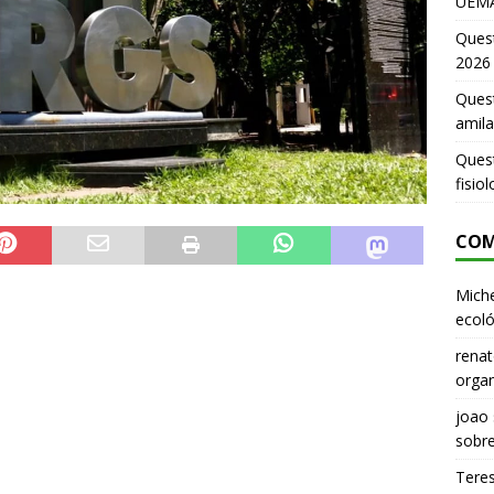
UEMA
Ques
2026
Quest
amila
Ques
fisio
COM
Miche
ecoló
renat
organ
joao
sobr
Tere