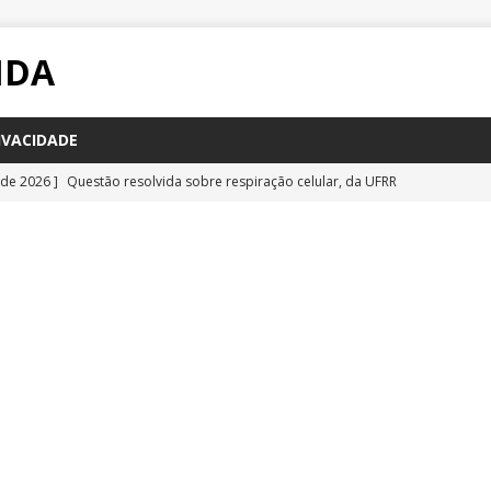
IDA
IVACIDADE
 de 2026 ]
Questão resolvida sobre respiração celular, da UFRR
STÕES
 de 2026 ]
Questão inédita sobre poluição por carbono negro
IA
 de 2026 ]
Questão resolvida sobre bioquímica e componentes
a Emescam
QUESTÕES
 de 2026 ]
Questão inédita sobre vírus gigantes
QUESTÕES
 de 2026 ]
Questão comentada sobre fotossíntese, da UFRR 2026
S