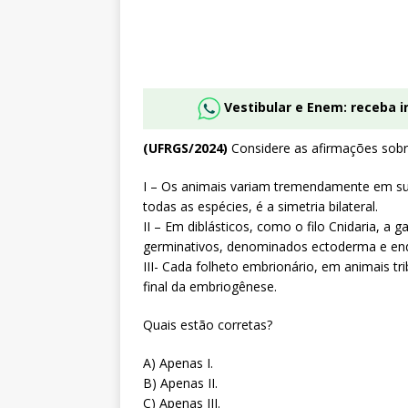
Vestibular e Enem: receba 
(UFRGS/2024)
Considere as afirmações sob
I – Os animais variam tremendamente em su
todas as espécies, é a simetria bilateral.
II – Em diblásticos, como o filo Cnidaria, a
germinativos, denominados ectoderma e e
III- Cada folheto embrionário, em animais tr
final da embriogênese.
Quais estão corretas?
A) Apenas I.
B) Apenas II.
C) Apenas III.