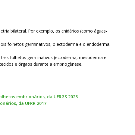
tria bilateral. Por exemplo, os cnidários (como águas-
 dois folhetos germinativos, o ectoderma e o endoderma.
tem três folhetos germinativos (ectoderma, mesoderma e
tecidos e órgãos durante a embriogênese.
folhetos embrionários, da UFRGS 2023
onários, da UFRR 2017