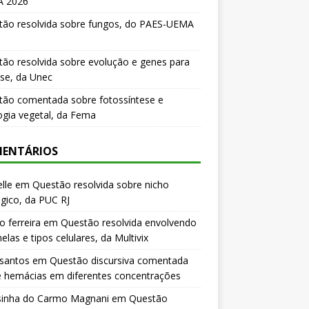
 2026
tão resolvida sobre fungos, do PAES-UEMA
ão resolvida sobre evolução e genes para
se, da Unec
tão comentada sobre fotossíntese e
logia vegetal, da Fema
ENTÁRIOS
lle
em
Questão resolvida sobre nicho
gico, da PUC RJ
o ferreira
em
Questão resolvida envolvendo
elas e tipos celulares, da Multivix
 santos
em
Questão discursiva comentada
e hemácias em diferentes concentrações
sinha do Carmo Magnani
em
Questão