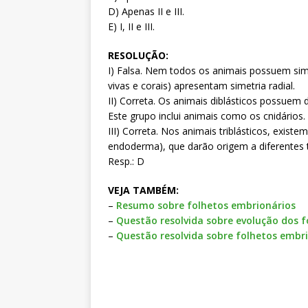
D) Apenas II e III.
E) I, II e III.
RESOLUÇÃO:
I) Falsa. Nem todos os animais possuem sime
vivas e corais) apresentam simetria radial.
II) Correta. Os animais diblásticos possuem
Este grupo inclui animais como os cnidários.
III) Correta. Nos animais triblásticos, exis
endoderma), que darão origem a diferentes 
Resp.: D
VEJA TAMBÉM:
–
Resumo sobre folhetos embrionários
–
Questão resolvida sobre evolução dos 
–
Questão resolvida sobre folhetos embri