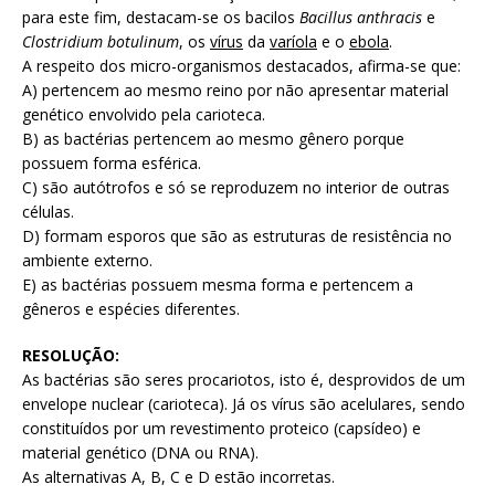
para este fim, destacam-se os bacilos
Bacillus anthracis
e
Clostridium botulinum
, os
vírus
da
varíola
e o
ebola
.
A respeito dos micro-organismos destacados, afirma-se que:
A) pertencem ao mesmo reino por não apresentar material
genético envolvido pela carioteca.
B) as bactérias pertencem ao mesmo gênero porque
possuem forma esférica.
C) são autótrofos e só se reproduzem no interior de outras
células.
D) formam esporos que são as estruturas de resistência no
ambiente externo.
E) as bactérias possuem mesma forma e pertencem a
gêneros e espécies diferentes.
RESOLUÇÃO:
As bactérias são seres procariotos, isto é, desprovidos de um
envelope nuclear (carioteca). Já os vírus são acelulares, sendo
constituídos por um revestimento proteico (capsídeo) e
material genético (DNA ou RNA).
As alternativas A, B, C e D estão incorretas.