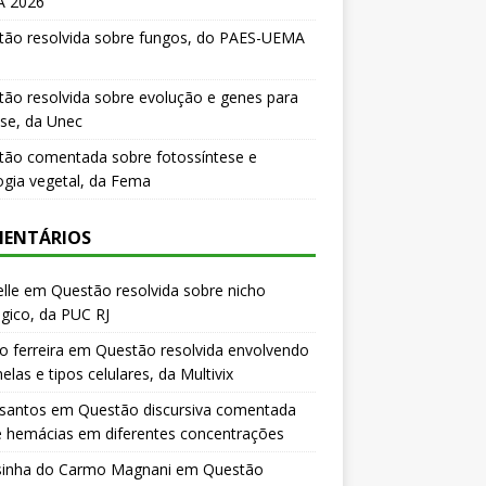
 2026
tão resolvida sobre fungos, do PAES-UEMA
ão resolvida sobre evolução e genes para
se, da Unec
tão comentada sobre fotossíntese e
logia vegetal, da Fema
ENTÁRIOS
lle
em
Questão resolvida sobre nicho
gico, da PUC RJ
o ferreira
em
Questão resolvida envolvendo
elas e tipos celulares, da Multivix
 santos
em
Questão discursiva comentada
e hemácias em diferentes concentrações
sinha do Carmo Magnani
em
Questão