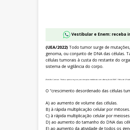
Vestibular e Enem: receba 
(UEA/2022)
Todo tumor surge de mutações, 
genoma, ou conjunto de DNA das células. 
células tumorais à custa do restante do or
sistema de vigilância do corpo.
(Natália Cancian. “Anvisa aprova regras para terapias medicinais com alteração do DNA”. Folha de S.Paulo
O “crescimento desordenado das células tumo
A) ao aumento de volume das células.
B) à rápida multiplicação celular por mitoses.
C) à rápida multiplicação celular por meioses
D) ao aumento do tamanho do DNA das célu
E) ao aumento da atividade de todos os gen