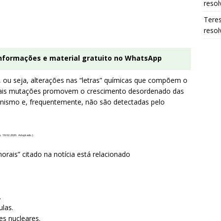
resol
Tere
resol
informações e material gratuito no WhatsApp
ou seja, alterações nas “letras” químicas que compõem o
Tais mutações promovem o crescimento desordenado das
ganismo e, frequentemente, não são detectadas pelo
, 19.02.2020. Adaptado.)
rais” citado na notícia está relacionado
.
las.
es nucleares.