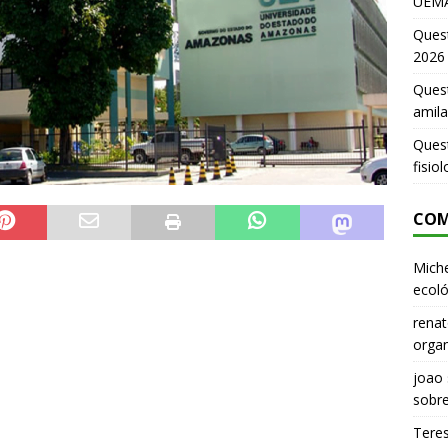
UEMA
Ques
2026
Quest
amila
Ques
fisio
COM
Miche
ecoló
renat
organ
joao
sobr
Tere