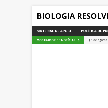
BIOLOGIA RESOLV
MATERIAL DE APOIO
POLÍTICA DE PR
[ 5 de agosto
MOSTRADOR DE NOTÍCIAS
2026
QUE
[ 4 de agosto
SEM CATEGOR
[ 3 de agosto
do cacau, d
[ 2 de agosto
[ 6 de agosto
QUESTÕE