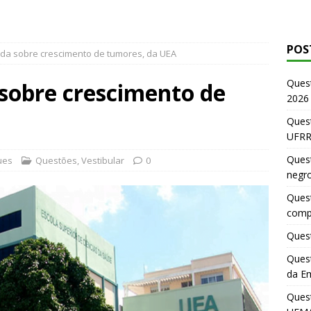
POS
ida sobre crescimento de tumores, da UEA
Ques
 sobre crescimento de
2026
Quest
UFRR
Quest
ues
Questões
,
Vestibular
0
negr
Quest
comp
Quest
Quest
da E
Ques