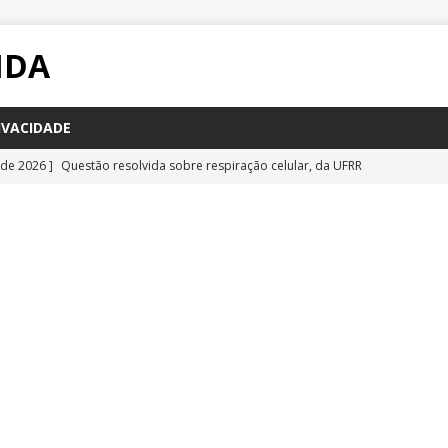
IDA
IVACIDADE
 de 2026 ]
Questão resolvida sobre respiração celular, da UFRR
STÕES
 de 2026 ]
Questão inédita sobre poluição por carbono negro
IA
 de 2026 ]
Questão resolvida sobre bioquímica e componentes
a Emescam
QUESTÕES
 de 2026 ]
Questão inédita sobre vírus gigantes
QUESTÕES
 de 2026 ]
Questão comentada sobre fotossíntese, da UFRR 2026
S