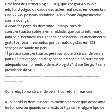
Brasileira de Dermatologia (SBD), que chegou a sua 21ª
edição, divulgou os dados das ações realizadas em dezembro.
Das 22.749 pessoas atendidas, 4.197 foram diagnosticadas
com a doença.
A ação fez parte do dezembro Laranja, mês de
conscientização sobre a enfermidade, que busca informar o
público e incentivar os cuidados necessários. Os atendimentos
gratuitos foram realizados por dermatologistas em 123
serviços de saúde no país.
“É preciso conscientizar as pessoas sobre o câncer de pele a
partir da prevenção, do diagnóstico precoce e do tratamento
adequado com o médico dermatologista”, disse Sérgio Palma,
presidente da SBD.
Estadão. 04/01/2020. Disponível em: http://www.sbd.org.br/noticias/campanha-de-prevencao-do-cancer-de-pele-identifica-4-mil-casos-no-brasil.
Acesso em: 17 ago. 2020.
Com relação ao câncer de pele, é correto afirmar que
A) o indivíduo deve buscar um médico sempre que achar uma
lesão nova ou quando uma lesão antiga sofrer algum tipo de