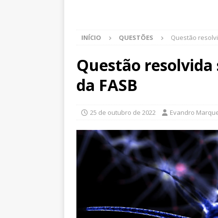
INÍCIO
QUESTÕES
Questão resolvi
Questão resolvida 
da FASB
25 de outubro de 2022
Evandro Marqu