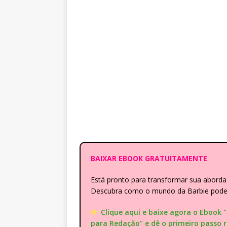
BAIXAR EBOOK GRATUITAMENTE
Está pronto para transformar sua abor
Descubra como o mundo da Barbie pode e
Clique aqui e baixe agora o Ebook 
para Redação" e dê o primeiro passo 