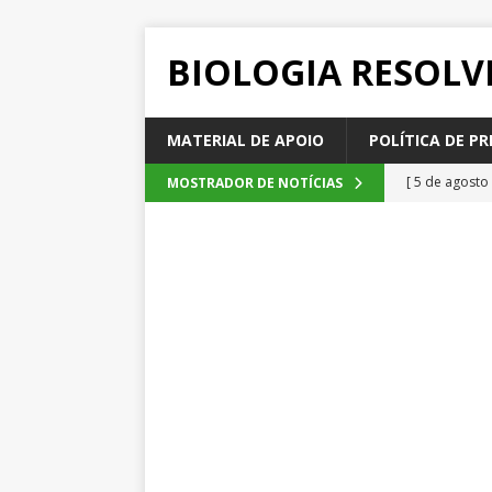
BIOLOGIA RESOLV
MATERIAL DE APOIO
POLÍTICA DE PR
[ 5 de agosto
MOSTRADOR DE NOTÍCIAS
2026
QUE
[ 4 de agosto
SEM CATEGOR
[ 3 de agosto
do cacau, d
[ 2 de agosto
[ 6 de agosto
QUESTÕE