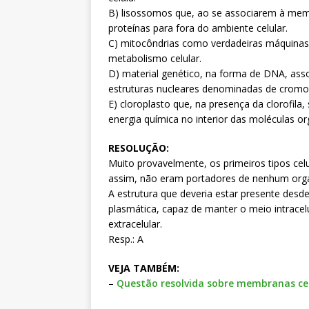
B) lisossomos que, ao se associarem à memb
proteínas para fora do ambiente celular.
C) mitocôndrias como verdadeiras máquinas
metabolismo celular.
D) material genético, na forma de DNA, asso
estruturas nucleares denominadas de crom
E) cloroplasto que, na presença da clorofila,
energia química no interior das moléculas or
RESOLUÇÃO:
Muito provavelmente, os primeiros tipos ce
assim, não eram portadores de nenhum organ
A estrutura que deveria estar presente desd
plasmática, capaz de manter o meio intracel
extracelular.
Resp.: A
VEJA TAMBÉM:
–
Questão resolvida sobre membranas celu