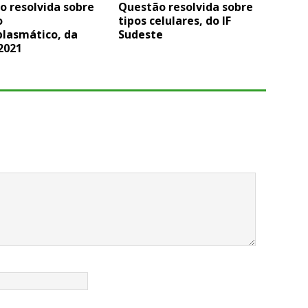
o resolvida sobre
Questão resolvida sobre
o
tipos celulares, do IF
plasmático, da
Sudeste
2021