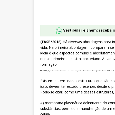
Vestibular e Enem: receba 
(FASB/2018)
Há diversas abordagens para inf
vida. Na primeira abordagem, comparam-se 
ideia é que aspectos comuns e absolutament
nosso primeiro ancestral bacteriano. A cad
formação.
MARGULIS, Lynn. O planeta simbiótico: Uma nova perspectiva da evolução. Rio de Janeiro: Rocco, 2001, p. 71.
Existem determinadas estruturas que são con
isso, devem ter estado presentes desde o p
Pode-se citar, como uma dessas estruturas,
A) membrana plasmática delimitante do conte
substâncias, permitiu a manutenção de um eq
célula.