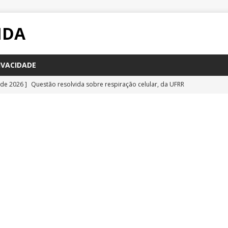
IDA
IVACIDADE
 de 2026 ]
Questão resolvida sobre respiração celular, da UFRR
STÕES
 de 2026 ]
Questão inédita sobre poluição por carbono negro
IA
 de 2026 ]
Questão resolvida sobre bioquímica e componentes
a Emescam
QUESTÕES
 de 2026 ]
Questão inédita sobre vírus gigantes
QUESTÕES
 de 2026 ]
Questão comentada sobre fotossíntese, da UFRR 2026
S