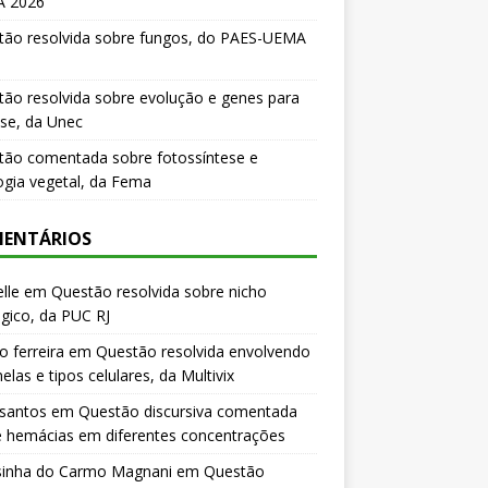
 2026
tão resolvida sobre fungos, do PAES-UEMA
ão resolvida sobre evolução e genes para
se, da Unec
tão comentada sobre fotossíntese e
logia vegetal, da Fema
ENTÁRIOS
lle
em
Questão resolvida sobre nicho
gico, da PUC RJ
o ferreira
em
Questão resolvida envolvendo
elas e tipos celulares, da Multivix
 santos
em
Questão discursiva comentada
e hemácias em diferentes concentrações
sinha do Carmo Magnani
em
Questão