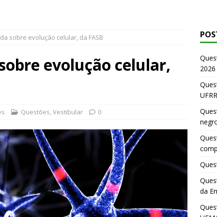
POS
da sobre evolução celular, da FASB
Ques
sobre evolução celular,
2026
Quest
UFRR
Quest
es
Questões
,
Vestibular
0
negr
Quest
comp
Quest
Quest
da E
Ques