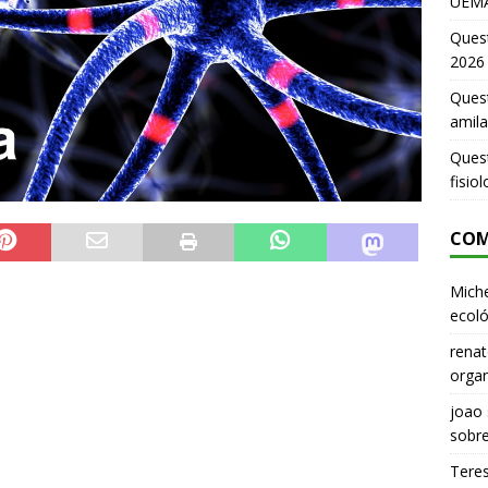
UEMA
Ques
2026
Quest
amila
Ques
fisio
COM
Miche
ecoló
renat
organ
joao
sobr
Tere