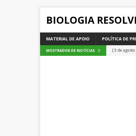
BIOLOGIA RESOLV
MATERIAL DE APOIO
POLÍTICA DE PR
[ 5 de agosto
MOSTRADOR DE NOTÍCIAS
2026
QUE
[ 4 de agosto
SEM CATEGOR
[ 3 de agosto
do cacau, d
[ 2 de agosto
[ 6 de agosto
QUESTÕE