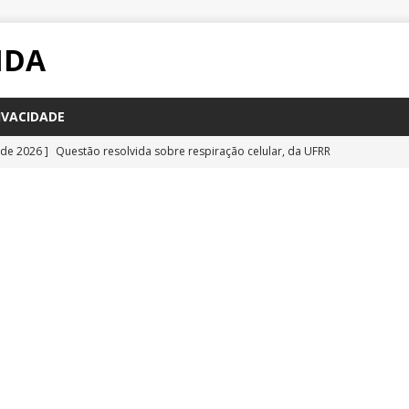
IDA
IVACIDADE
 de 2026 ]
Questão resolvida sobre respiração celular, da UFRR
STÕES
 de 2026 ]
Questão inédita sobre poluição por carbono negro
IA
 de 2026 ]
Questão resolvida sobre bioquímica e componentes
a Emescam
QUESTÕES
 de 2026 ]
Questão inédita sobre vírus gigantes
QUESTÕES
 de 2026 ]
Questão comentada sobre fotossíntese, da UFRR 2026
S