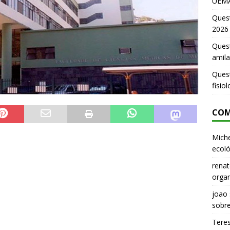
UEMA
Ques
2026
Quest
amila
Ques
fisio
COM
Miche
ecoló
renat
organ
joao
sobr
Tere