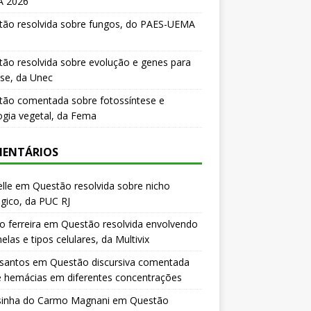
 2026
tão resolvida sobre fungos, do PAES-UEMA
ão resolvida sobre evolução e genes para
se, da Unec
tão comentada sobre fotossíntese e
logia vegetal, da Fema
ENTÁRIOS
lle
em
Questão resolvida sobre nicho
gico, da PUC RJ
o ferreira
em
Questão resolvida envolvendo
elas e tipos celulares, da Multivix
 santos
em
Questão discursiva comentada
e hemácias em diferentes concentrações
sinha do Carmo Magnani
em
Questão