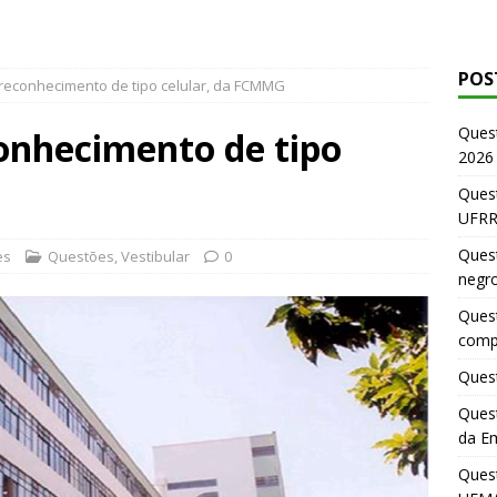
POS
reconhecimento de tipo celular, da FCMMG
Ques
onhecimento de tipo
2026
G
Quest
UFRR
Quest
es
Questões
,
Vestibular
0
negr
Quest
comp
Quest
Quest
da E
Ques