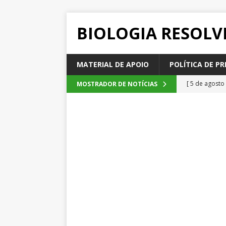
BIOLOGIA RESOLV
MATERIAL DE APOIO
POLÍTICA DE PR
[ 5 de agosto
MOSTRADOR DE NOTÍCIAS
2026
QUE
[ 4 de agosto
SEM CATEGOR
[ 3 de agosto
do cacau, d
[ 2 de agosto
[ 6 de agosto
QUESTÕE