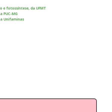
ão e fotossíntese, da UFMT
 da PUC-MG
 da Unifaminas