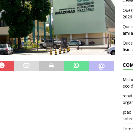
UEMA
Ques
2026
Quest
amila
Ques
fisio
COM
Miche
ecoló
renat
organ
joao
sobr
Tere