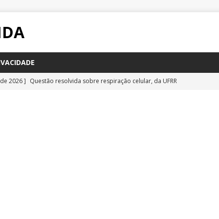
IDA
IVACIDADE
 de 2026 ]
Questão resolvida sobre respiração celular, da UFRR
STÕES
 de 2026 ]
Questão inédita sobre poluição por carbono negro
IA
 de 2026 ]
Questão resolvida sobre bioquímica e componentes
a Emescam
QUESTÕES
 de 2026 ]
Questão inédita sobre vírus gigantes
QUESTÕES
 de 2026 ]
Questão comentada sobre fotossíntese, da UFRR 2026
S