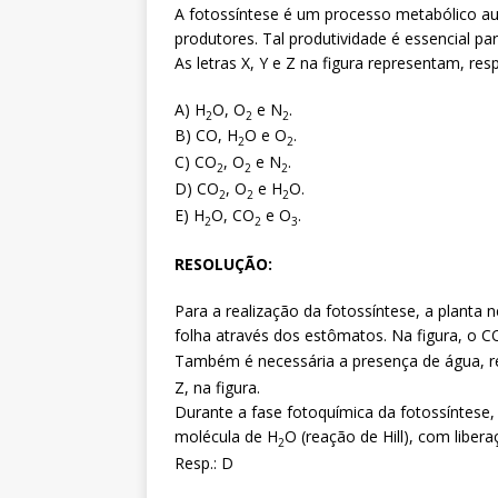
A fotossíntese é um processo metabólico aut
produtores. Tal produtividade é essencial par
As letras X, Y e Z na figura representam, re
A) H
O, O
e N
.
2
2
2
B) CO, H
O e O
.
2
2
C) CO
, O
e N
.
2
2
2
D) CO
, O
e H
O.
2
2
2
E) H
O, CO
e O
.
2
2
3
RESOLUÇÃO:
Para a realização da fotossíntese, a planta n
folha através dos estômatos. Na figura, o C
Também é necessária a presença de água, ret
Z, na figura.
Durante a fase fotoquímica da fotossíntese, 
molécula de H
O (reação de Hill), com liber
2
Resp.: D