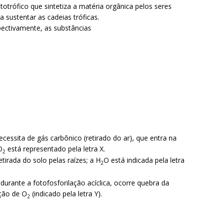
otrófico que sintetiza a matéria orgânica pelos seres
a sustentar as cadeias tróficas.
spectivamente, as substâncias
ecessita de gás carbônico (retirado do ar), que entra na
O
está representado pela letra X.
2
irada do solo pelas raízes; a H
O está indicada pela letra
2
durante a fotofosforilação acíclica, ocorre quebra da
ação de O
(indicado pela letra Y).
2