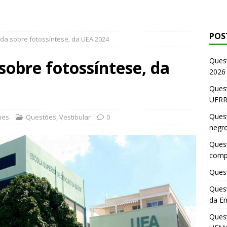
POS
da sobre fotossíntese, da UEA 2024
Ques
sobre fotossíntese, da
2026
Quest
UFRR
Quest
ues
Questões
,
Vestibular
0
negr
Quest
comp
Quest
Quest
da E
Ques