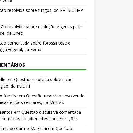
 2026
tão resolvida sobre fungos, do PAES-UEMA
ão resolvida sobre evolução e genes para
se, da Unec
tão comentada sobre fotossíntese e
logia vegetal, da Fema
ENTÁRIOS
lle
em
Questão resolvida sobre nicho
gico, da PUC RJ
o ferreira
em
Questão resolvida envolvendo
elas e tipos celulares, da Multivix
 santos
em
Questão discursiva comentada
e hemácias em diferentes concentrações
sinha do Carmo Magnani
em
Questão