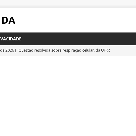
IDA
IVACIDADE
 de 2026 ]
Questão resolvida sobre respiração celular, da UFRR
STÕES
 de 2026 ]
Questão inédita sobre poluição por carbono negro
IA
 de 2026 ]
Questão resolvida sobre bioquímica e componentes
a Emescam
QUESTÕES
 de 2026 ]
Questão inédita sobre vírus gigantes
QUESTÕES
 de 2026 ]
Questão comentada sobre fotossíntese, da UFRR 2026
S