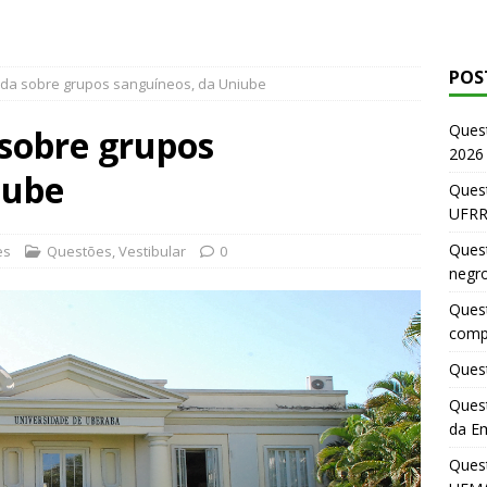
POS
ida sobre grupos sanguíneos, da Uniube
Ques
 sobre grupos
2026
iube
Quest
UFRR
Quest
es
Questões
,
Vestibular
0
negr
Quest
comp
Quest
Quest
da E
Ques