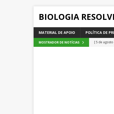
BIOLOGIA RESOLV
MATERIAL DE APOIO
POLÍTICA DE PR
[ 5 de agosto
MOSTRADOR DE NOTÍCIAS
2026
QUE
[ 4 de agosto
SEM CATEGOR
[ 3 de agosto
do cacau, d
[ 2 de agosto
[ 6 de agosto
QUESTÕE