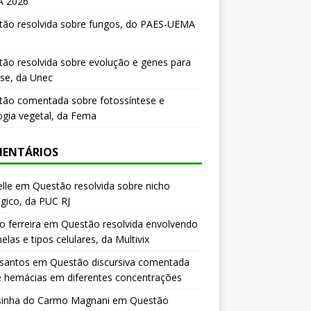
 2026
tão resolvida sobre fungos, do PAES-UEMA
ão resolvida sobre evolução e genes para
se, da Unec
tão comentada sobre fotossíntese e
logia vegetal, da Fema
ENTÁRIOS
lle
em
Questão resolvida sobre nicho
gico, da PUC RJ
o ferreira
em
Questão resolvida envolvendo
elas e tipos celulares, da Multivix
 santos
em
Questão discursiva comentada
e hemácias em diferentes concentrações
sinha do Carmo Magnani
em
Questão