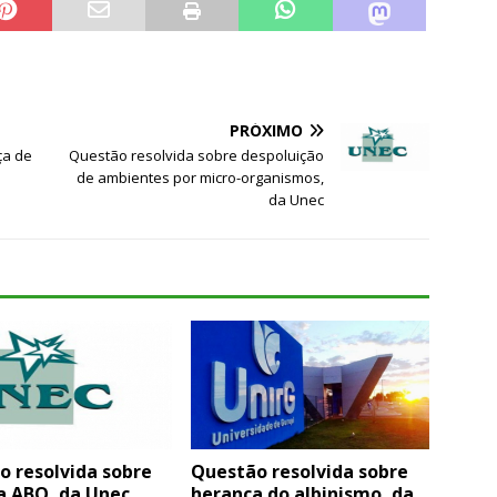
PRÓXIMO
ça de
Questão resolvida sobre despoluição
de ambientes por micro-organismos,
da Unec
o resolvida sobre
Questão resolvida sobre
a ABO, da Unec
herança do albinismo, da