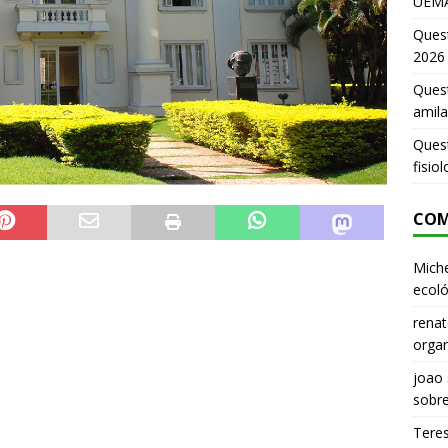
UEMA
Ques
2026
Quest
amila
Ques
fisio
COM
Miche
ecoló
renat
organ
joao
sobr
Tere