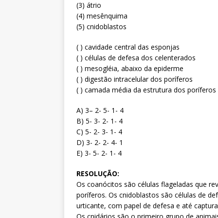
(3) átrio
(4) mesênquima
(5) cnidoblastos
( ) cavidade central das esponjas
( ) células de defesa dos celenterados
( ) mesogléia, abaixo da epiderme
( ) digestão intracelular dos poríferos
( ) camada média da estrutura dos poríferos
A) 3– 2- 5- 1- 4
B) 5- 3- 2- 1- 4
C) 5- 2- 3- 1- 4
D) 3- 2- 2- 4- 1
E) 3- 5- 2- 1- 4
RESOLUÇÃO:
Os coanócitos são células flageladas que re
poríferos. Os cnidoblastos são células de de
urticante, com papel de defesa e até captura
Os cnidários são o primeiro grupo de animais