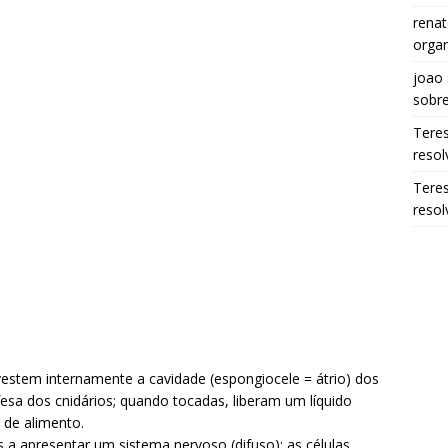
renat
organ
joao
sobr
Tere
resol
Tere
resol
vestem internamente a cavidade (espongiocele = átrio) dos
fesa dos cnidários; quando tocadas, liberam um líquido
 de alimento.
 a apresentar um sistema nervoso (difuso); as células