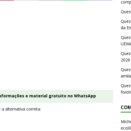
comp
Quest
Quest
da E
Ques
UEMA
Ques
2026
Quest
amila
Ques
fisio
informações e material gratuito no WhatsApp
COM
 a alternativa correta:
Miche
ecoló