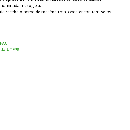
enominada mesogleia.
ária recebe o nome de mesênquima, onde encontram-se os
UFAC
, da UTFPR