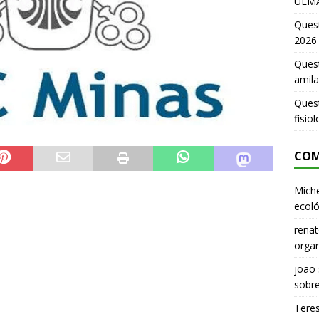
UEMA
Ques
2026
Quest
amila
Ques
fisio
COM
Miche
ecoló
renat
organ
joao
sobr
Tere