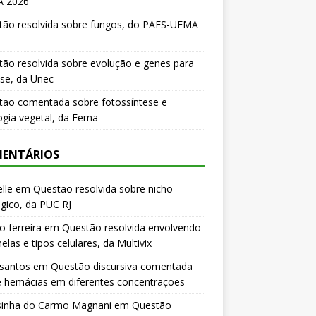
 2026
tão resolvida sobre fungos, do PAES-UEMA
ão resolvida sobre evolução e genes para
se, da Unec
tão comentada sobre fotossíntese e
logia vegetal, da Fema
ENTÁRIOS
lle
em
Questão resolvida sobre nicho
gico, da PUC RJ
o ferreira
em
Questão resolvida envolvendo
elas e tipos celulares, da Multivix
 santos
em
Questão discursiva comentada
e hemácias em diferentes concentrações
sinha do Carmo Magnani
em
Questão