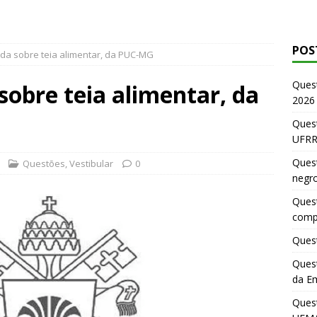
POS
da sobre teia alimentar, da PUC-MG
Ques
sobre teia alimentar, da
2026
Quest
UFRR
Quest
Questões
,
Vestibular
0
negr
Quest
comp
Quest
Quest
da E
Ques