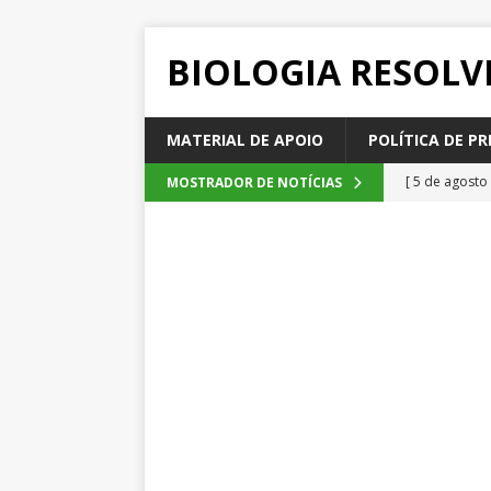
BIOLOGIA RESOLV
MATERIAL DE APOIO
POLÍTICA DE PR
[ 5 de agosto
MOSTRADOR DE NOTÍCIAS
2026
QUE
[ 4 de agosto
SEM CATEGOR
[ 3 de agosto
do cacau, d
[ 2 de agosto
[ 6 de agosto
QUESTÕE