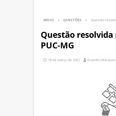
INÍCIO
QUESTÕES
Questão resolvi
Questão resolvida 
PUC-MG
18 de março de 2022
Evandro Marques