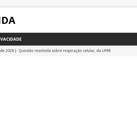
IDA
IVACIDADE
 de 2026 ]
Questão resolvida sobre respiração celular, da UFRR
STÕES
 de 2026 ]
Questão inédita sobre poluição por carbono negro
IA
 de 2026 ]
Questão resolvida sobre bioquímica e componentes
a Emescam
QUESTÕES
 de 2026 ]
Questão inédita sobre vírus gigantes
QUESTÕES
 de 2026 ]
Questão comentada sobre fotossíntese, da UFRR 2026
S