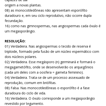
origem a novas plantas.
08) as monocotiledôneas não apresentam esporófito
duradouro e, em seu ciclo reprodutivo, não ocorre dupla
fecundação.
16) como nas gimnospermas, nas angiospermas cada óvulo é
um megasporângio.
RESOLUÇÃO:
01) Verdadeira. Nas angiospermas o tecido de reserva é
triploide, formado pela fusão de um núcleo espermático com
dois núcleos polares.
02) Verdadeira. Esse megásporo (n) germinará e formará o
megagametófito, onde se desenvolverão os arquegônios
(cada um deles com a oosfera = gameta feminino).
04) Verdadeira. Trata-se de um processo assexuado de
reprodução, comum em briófitas.
08) Falsa. Nas monocotiledôneas o esporófito é a fase
duradoura do ciclo de vida.
16) Verdadeira. O óvulo corresponde a um megasporângio
revestido por tegumento.