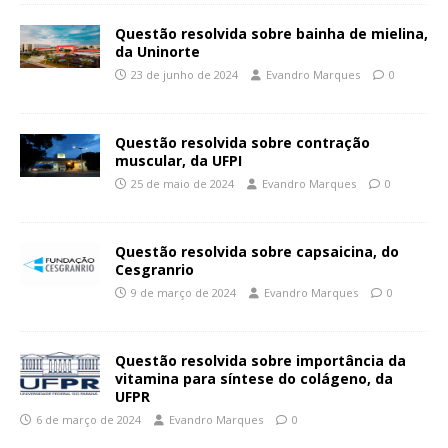
Questão resolvida sobre bainha de mielina,
da Uninorte
23 de junho de 2024
Evandro Marques
0
Questão resolvida sobre contração
muscular, da UFPI
25 de maio de 2024
Evandro Marques
0
Questão resolvida sobre capsaicina, do
Cesgranrio
9 de março de 2024
Evandro Marques
0
Questão resolvida sobre importância da
vitamina para síntese do colágeno, da
UFPR
6 de março de 2024
Evandro Marques
0