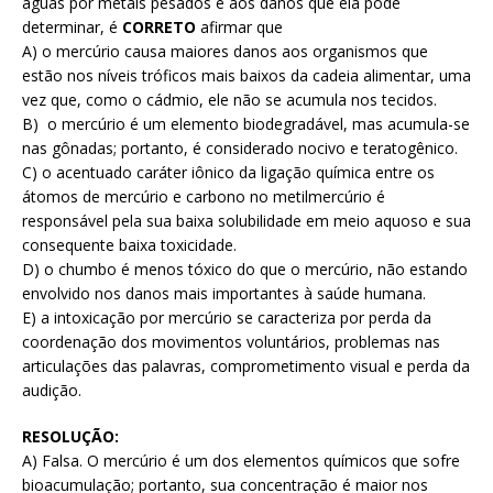
águas por metais pesados e aos danos que ela pode
determinar, é
CORRETO
afirmar que
A) o mercúrio causa maiores danos aos organismos que
estão nos níveis tróficos mais baixos da cadeia alimentar, uma
vez que, como o cádmio, ele não se acumula nos tecidos.
B) o mercúrio é um elemento biodegradável, mas acumula-se
nas gônadas; portanto, é considerado nocivo e teratogênico.
C) o acentuado caráter iônico da ligação química entre os
átomos de mercúrio e carbono no metilmercúrio é
responsável pela sua baixa solubilidade em meio aquoso e sua
consequente baixa toxicidade.
D) o chumbo é menos tóxico do que o mercúrio, não estando
envolvido nos danos mais importantes à saúde humana.
E) a intoxicação por mercúrio se caracteriza por perda da
coordenação dos movimentos voluntários, problemas nas
articulações das palavras, comprometimento visual e perda da
audição.
RESOLUÇÃO:
A) Falsa. O mercúrio é um dos elementos químicos que sofre
bioacumulação; portanto, sua concentração é maior nos