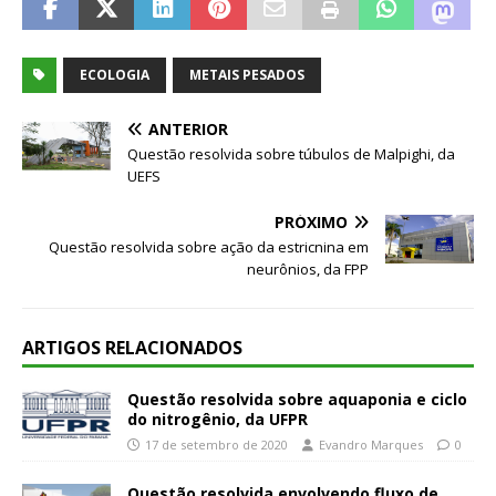
ECOLOGIA
METAIS PESADOS
ANTERIOR
Questão resolvida sobre túbulos de Malpighi, da
UEFS
PRÓXIMO
Questão resolvida sobre ação da estricnina em
neurônios, da FPP
ARTIGOS RELACIONADOS
Questão resolvida sobre aquaponia e ciclo
do nitrogênio, da UFPR
17 de setembro de 2020
Evandro Marques
0
Questão resolvida envolvendo fluxo de