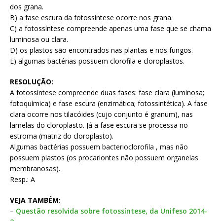
dos grana.
B) a fase escura da fotossíntese ocorre nos grana.
C) a fotossíntese compreende apenas uma fase que se chama
luminosa ou clara.
D) os plastos são encontrados nas plantas e nos fungos.
E) algumas bactérias possuem clorofila e cloroplastos.
RESOLUÇÃO:
A fotossíntese compreende duas fases: fase clara (luminosa;
fotoquímica) e fase escura (enzimática; fotossintética). A fase
clara ocorre nos tilacóides (cujo conjunto é granum), nas
lamelas do cloroplasto. Já a fase escura se processa no
estroma (matriz do cloroplasto).
Algumas bactérias possuem bacterioclorofila , mas não
possuem plastos (os procariontes não possuem organelas
membranosas).
Resp.: A
VEJA TAMBÉM:
–
Questão resolvida sobre fotossíntese, da Unifeso 2014-