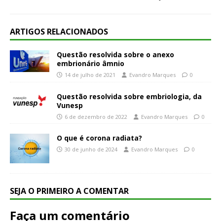
ARTIGOS RELACIONADOS
Questão resolvida sobre o anexo
embrionário âmnio
14 de julho de 2021
Evandro Marques
0
Questão resolvida sobre embriologia, da
Vunesp
6 de dezembro de 2022
Evandro Marques
0
O que é corona radiata?
30 de junho de 2024
Evandro Marques
0
SEJA O PRIMEIRO A COMENTAR
Faça um comentário