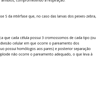
os anfíbios, comprometendo a respiração.
e S da intérfase que, no caso das larvas dos peixes-zebra,
nifica que cada célula possui 3 cromossomos de cada tipo (ou
divisão celular em que ocorre o pareamento dos
duo possui homólogos aos pares) e posterior separação
iploide não ocorre o pareamento adequado, o que leva à