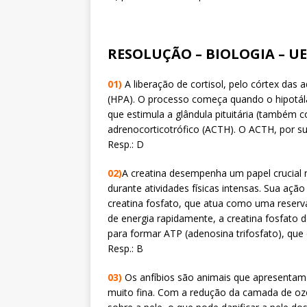
RESOLUÇÃO – BIOLOGIA – UE
01)
A liberação de cortisol, pelo córtex das 
(HPA). O processo começa quando o hipotála
que estimula a glândula pituitária (também 
adrenocorticotrófico (ACTH). O ACTH, por sua 
Resp.: D
02)
A creatina desempenha um papel crucial 
durante atividades físicas intensas. Sua açã
creatina fosfato, que atua como uma reserv
de energia rapidamente, a creatina fosfato 
para formar ATP (adenosina trifosfato), que é
Resp.: B
03)
Os anfíbios são animais que apresentam 
muito fina. Com a redução da camada de ozôn