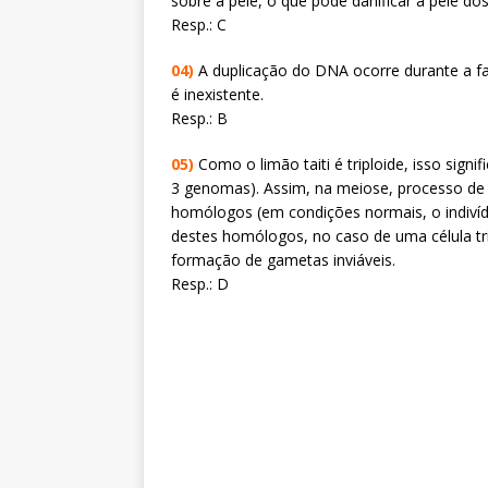
sobre a pele, o que pode danificar a pele d
Resp.: C
04)
A duplicação do DNA ocorre durante a fas
é inexistente.
Resp.: B
05)
Como o limão taiti é triploide, isso sig
3 genomas). Assim, na meiose, processo de 
homólogos (em condições normais, o indiví
destes homólogos, no caso de uma célula tr
formação de gametas inviáveis.
Resp.: D