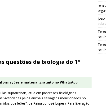
renat
organ
joao
sobr
Tere
resol
Tere
resol
s questões de biologia do 1º
informações e material gratuito no WhatsApp
dulas suprarrenais, atua em processos fisiológicos
as vivenciadas pelos animais selvagens mencionados no
emidos que leões”, de Reinaldo José Lopes). Para liberação