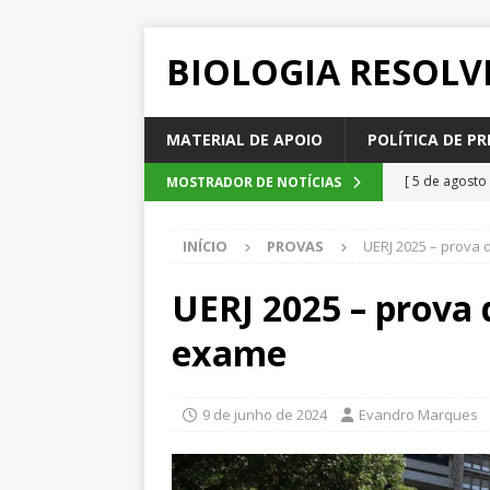
BIOLOGIA RESOLV
MATERIAL DE APOIO
POLÍTICA DE PR
[ 5 de agosto
MOSTRADOR DE NOTÍCIAS
2026
QUE
INÍCIO
PROVAS
UERJ 2025 – prova 
[ 4 de agosto
SEM CATEGOR
UERJ 2025 – prova d
[ 3 de agosto
exame
do cacau, d
[ 2 de agosto
9 de junho de 2024
Evandro Marques
[ 6 de agosto
QUESTÕE