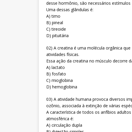
desse hormônio, são necessários estímulos 
Uma dessas glândulas é:
A) timo
B) pineal
C) tireoide
D) pituitária
02) A creatina é uma molécula orgânica qu
atividades físicas.
Essa ação da creatina no músculo decorre da
A) lactato
B) fosfato
C) mioglobina
D) hemoglobina
03) A atividade humana provoca diversos im
ozônio, associada à extinção de várias espéc
A característica de todos os anfíbios adulto
atmosférica é:
A) circulação dupla
B) digestão simples