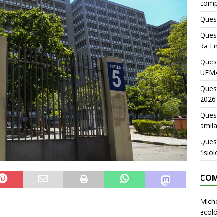
comp
Quest
Quest
da E
Ques
UEMA
Ques
2026
Quest
amila
Ques
fisio
COM
Miche
ecoló