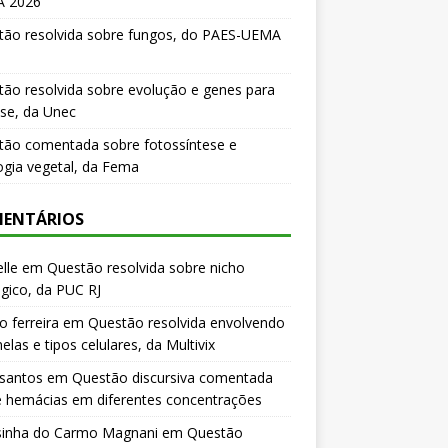
 2026
tão resolvida sobre fungos, do PAES-UEMA
ão resolvida sobre evolução e genes para
se, da Unec
tão comentada sobre fotossíntese e
logia vegetal, da Fema
ENTÁRIOS
lle
em
Questão resolvida sobre nicho
gico, da PUC RJ
o ferreira
em
Questão resolvida envolvendo
elas e tipos celulares, da Multivix
 santos
em
Questão discursiva comentada
e hemácias em diferentes concentrações
sinha do Carmo Magnani
em
Questão