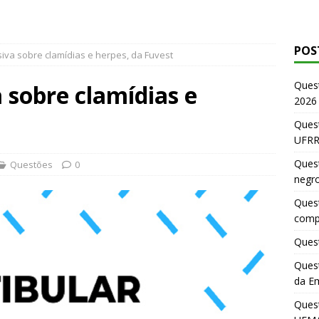
POS
iva sobre clamídias e herpes, da Fuvest
Ques
 sobre clamídias e
2026
Quest
UFRR
Quest
Questões
0
negr
Quest
comp
Quest
Quest
da E
Ques