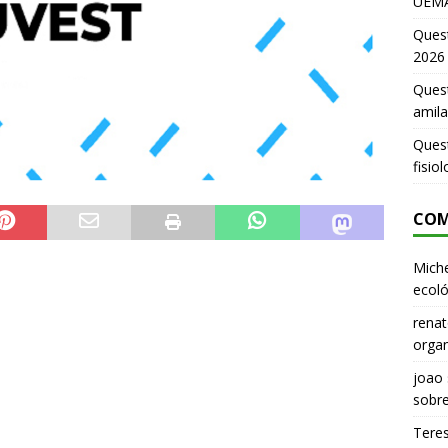
UEMA
Ques
2026
Quest
amila
Ques
fisio
COM
Miche
ecoló
renat
organ
joao
sobr
Tere