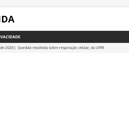
IDA
IVACIDADE
 de 2026 ]
Questão resolvida sobre respiração celular, da UFRR
STÕES
 de 2026 ]
Questão inédita sobre poluição por carbono negro
IA
 de 2026 ]
Questão resolvida sobre bioquímica e componentes
a Emescam
QUESTÕES
 de 2026 ]
Questão inédita sobre vírus gigantes
QUESTÕES
 de 2026 ]
Questão comentada sobre fotossíntese, da UFRR 2026
S