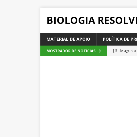
BIOLOGIA RESOLV
MATERIAL DE APOIO
POLÍTICA DE PR
[ 5 de agosto
MOSTRADOR DE NOTÍCIAS
2026
QUE
[ 4 de agosto
SEM CATEGOR
[ 3 de agosto
do cacau, d
[ 2 de agosto
[ 6 de agosto
QUESTÕE