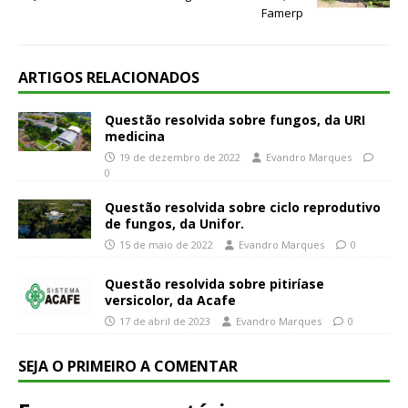
Famerp
ARTIGOS RELACIONADOS
Questão resolvida sobre fungos, da URI
medicina
19 de dezembro de 2022
Evandro Marques
0
Questão resolvida sobre ciclo reprodutivo
de fungos, da Unifor.
15 de maio de 2022
Evandro Marques
0
Questão resolvida sobre pitiríase
versicolor, da Acafe
17 de abril de 2023
Evandro Marques
0
SEJA O PRIMEIRO A COMENTAR