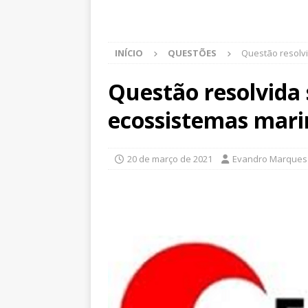
INÍCIO
QUESTÕES
Questão resolv
Questão resolvida
ecossistemas mari
20 de março de 2021
Evandro Marques