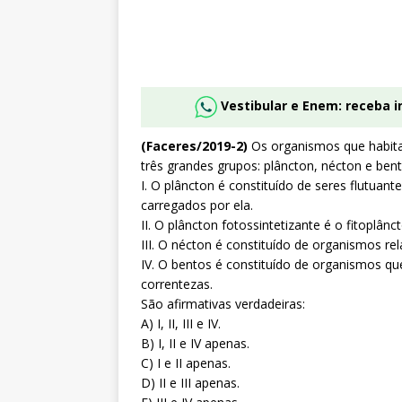
Vestibular e Enem: receba 
(Faceres/2019-2)
Os organismos que habita
três grandes grupos: plâncton, nécton e bent
I. O plâncton é constituído de seres flutua
carregados por ela.
II. O plâncton fotossintetizante é o fitoplân
III. O nécton é constituído de organismos r
IV. O bentos é constituído de organismos q
correntezas.
São afirmativas verdadeiras:
A) I, II, III e IV.
B) I, II e IV apenas.
C) I e II apenas.
D) II e III apenas.