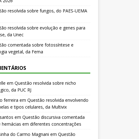
 2026
tão resolvida sobre fungos, do PAES-UEMA
ão resolvida sobre evolução e genes para
se, da Unec
tão comentada sobre fotossíntese e
logia vegetal, da Fema
ENTÁRIOS
lle
em
Questão resolvida sobre nicho
gico, da PUC RJ
o ferreira
em
Questão resolvida envolvendo
elas e tipos celulares, da Multivix
 santos
em
Questão discursiva comentada
e hemácias em diferentes concentrações
sinha do Carmo Magnani
em
Questão