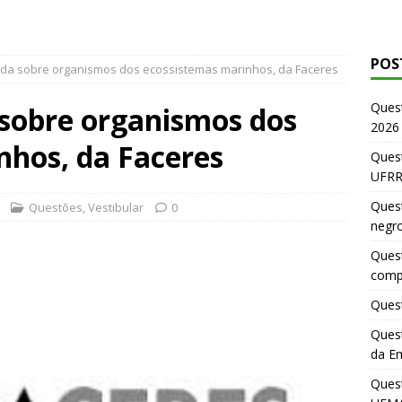
POS
ida sobre organismos dos ecossistemas marinhos, da Faceres
Ques
 sobre organismos dos
2026
nhos, da Faceres
Quest
UFRR
Quest
Questões
,
Vestibular
0
negr
Quest
comp
Quest
Quest
da E
Ques