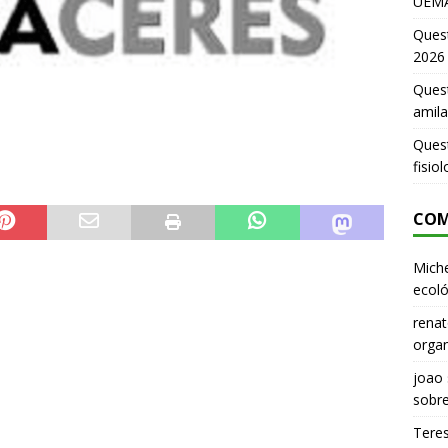
UEMA
Ques
2026
Quest
amila
Ques
fisio
COM
Miche
ecoló
renat
organ
joao
sobr
Tere