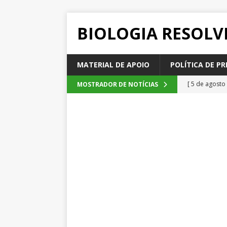
BIOLOGIA RESOLV
MATERIAL DE APOIO
POLÍTICA DE PR
[ 5 de agosto
MOSTRADOR DE NOTÍCIAS
2026
QUE
[ 4 de agosto
SEM CATEGOR
[ 3 de agosto
do cacau, d
[ 2 de agosto
[ 6 de agosto
QUESTÕE