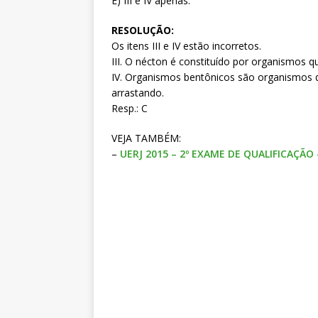
E) III e IV apenas.
RESOLUÇÃO:
Os itens III e IV estão incorretos.
III. O nécton é constituído por organismos 
IV. Organismos bentônicos são organismos q
arrastando.
Resp.: C
VEJA TAMBÉM:
–
UERJ 2015 – 2º EXAME DE QUALIFICAÇÃO