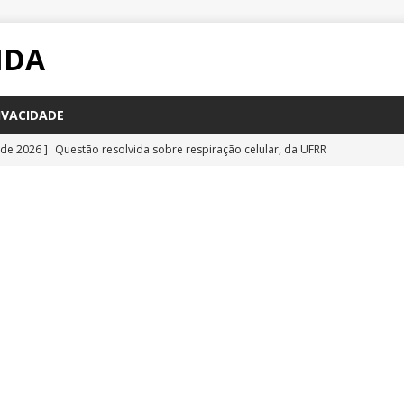
IDA
IVACIDADE
 de 2026 ]
Questão resolvida sobre respiração celular, da UFRR
STÕES
 de 2026 ]
Questão inédita sobre poluição por carbono negro
IA
 de 2026 ]
Questão resolvida sobre bioquímica e componentes
a Emescam
QUESTÕES
 de 2026 ]
Questão inédita sobre vírus gigantes
QUESTÕES
 de 2026 ]
Questão comentada sobre fotossíntese, da UFRR 2026
S