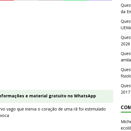
Quest
da E
Ques
UEMA
Ques
2026
Quest
amila
Ques
fisio
Ques
2017
informações e material gratuito no WhatsApp
COM
rvo vago que inerva o coração de uma rã foi estimulado
ovoca
Miche
ecoló