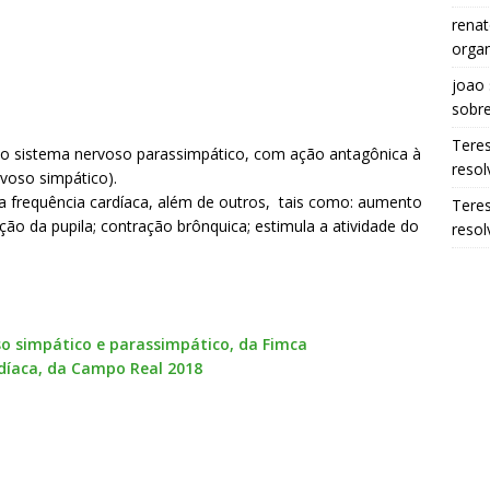
renat
organ
joao
sobr
Tere
do sistema nervoso parassimpático, com ação antagônica à
resol
voso simpático).
da frequência cardíaca, além de outros, tais como: aumento
Tere
ção da pupila; contração brônquica; estimula a atividade do
resol
so simpático e parassimpático, da Fimca
rdíaca, da Campo Real 2018