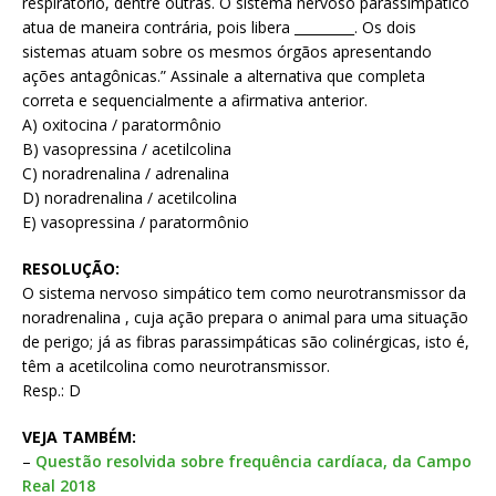
respiratório, dentre outras. O sistema nervoso parassimpático
atua de maneira contrária, pois libera _________. Os dois
sistemas atuam sobre os mesmos órgãos apresentando
ações antagônicas.” Assinale a alternativa que completa
correta e sequencialmente a afirmativa anterior.
A) oxitocina / paratormônio
B) vasopressina / acetilcolina
C) noradrenalina / adrenalina
D) noradrenalina / acetilcolina
E) vasopressina / paratormônio
RESOLUÇÃO:
O sistema nervoso simpático tem como neurotransmissor da
noradrenalina , cuja ação prepara o animal para uma situação
de perigo; já as fibras parassimpáticas são colinérgicas, isto é,
têm a acetilcolina como neurotransmissor.
Resp.: D
VEJA TAMBÉM:
–
Questão resolvida sobre frequência cardíaca, da Campo
Real 2018