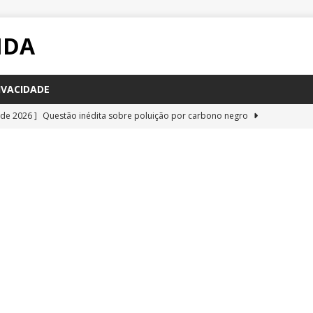
IDA
IVACIDADE
 de 2026 ]
Questão inédita sobre poluição por carbono negro
IA
 de 2026 ]
Questão resolvida sobre bioquímica e componentes
a Emescam
QUESTÕES
 de 2026 ]
Questão inédita sobre vírus gigantes
QUESTÕES
 de 2026 ]
Questão resolvida glândulas do corpo humano, da
QUESTÕES
 de 2026 ]
Questão resolvida sobre respiração celular, da UFRR
STÕES