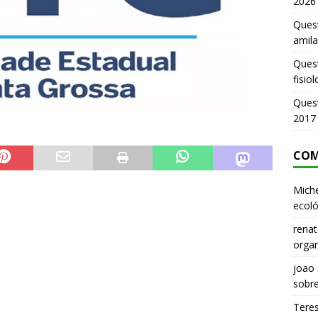
2026
Quest
amila
Ques
fisio
Ques
2017
COM
Miche
ecoló
renat
organ
joao
sobr
Tere