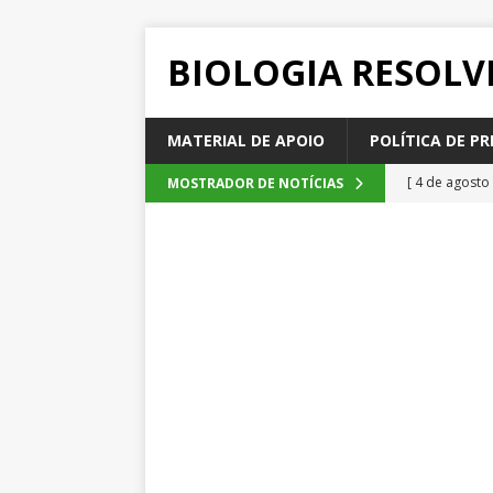
BIOLOGIA RESOLV
MATERIAL DE APOIO
POLÍTICA DE PR
[ 4 de agosto
MOSTRADOR DE NOTÍCIAS
SEM CATEGOR
[ 3 de agosto
do cacau, d
[ 2 de agosto
[ 1 de agosto
Emescam
[ 5 de agosto
2026
QUE