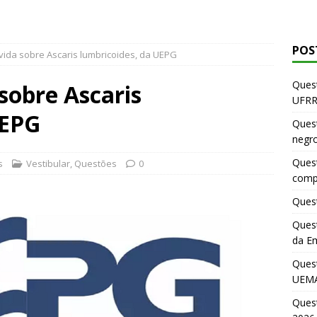
POS
vida sobre Ascaris lumbricoides, da UEPG
Quest
sobre Ascaris
UFRR
UEPG
Quest
negr
Quest
s
Vestibular
,
Questões
0
comp
Quest
Quest
da E
Ques
UEMA
Ques