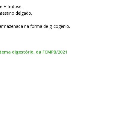
e + frutose.
ntestino delgado.
é armazenada na forma de glicogênio.
stema digestório, da FCMPB/2021