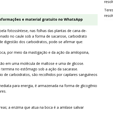
resol
Tere
resol
informações e material gratuito no WhatsApp
pela fotossíntese, nas folhas das plantas de cana-de-
enado no caule sob a forma de sacarose, carboidrato
e digestão dos carboidratos, pode-se afirmar que:
 boca, por meio da mastigação e da ação da amilopsina,
stão em uma molécula de maltose e uma de glicose.
 e termina no estômago sob a ação da sacarase.
o de carboidratos, são recolhidos por capilares sanguíneos
mediata para energia, é armazenada na forma de glicogênio
res.
reas; a enzima que atua na boca é a amilase salivar