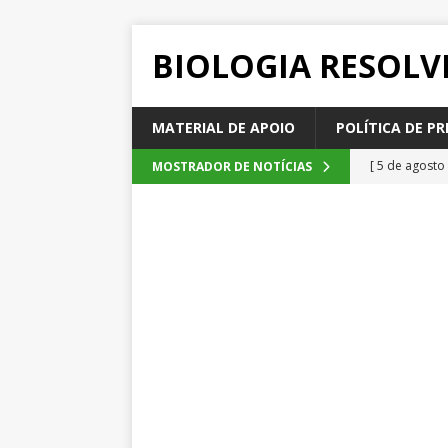
BIOLOGIA RESOLV
MATERIAL DE APOIO
POLÍTICA DE PR
[ 5 de agosto
MOSTRADOR DE NOTÍCIAS
2026
QUE
[ 4 de agosto
SEM CATEGOR
[ 3 de agosto
do cacau, d
[ 2 de agosto
[ 6 de agosto
QUESTÕE