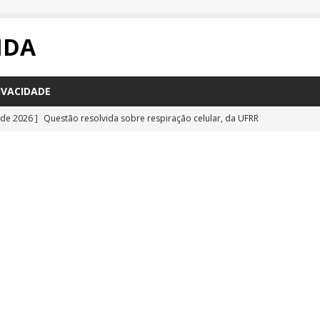
IDA
IVACIDADE
 de 2026 ]
Questão resolvida sobre respiração celular, da UFRR
STÕES
 de 2026 ]
Questão inédita sobre poluição por carbono negro
IA
 de 2026 ]
Questão resolvida sobre bioquímica e componentes
a Emescam
QUESTÕES
 de 2026 ]
Questão inédita sobre vírus gigantes
QUESTÕES
 de 2026 ]
Questão comentada sobre fotossíntese, da UFRR 2026
S