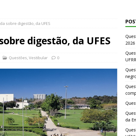
POS
da sobre digestão, da UFES
Ques
sobre digestão, da UFES
2026
Quest
Questões
,
Vestibular
0
UFRR
Quest
negr
Quest
comp
Quest
Quest
da E
Ques