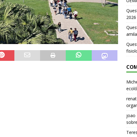
UEMA
Ques
2026
Quest
amila
Ques
fisio
COM
Miche
ecoló
renat
organ
joao
sobr
Tere