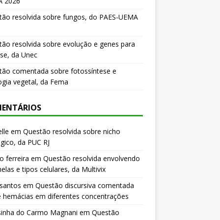
 2026
tão resolvida sobre fungos, do PAES-UEMA
ão resolvida sobre evolução e genes para
se, da Unec
tão comentada sobre fotossíntese e
logia vegetal, da Fema
ENTÁRIOS
lle
em
Questão resolvida sobre nicho
gico, da PUC RJ
o ferreira
em
Questão resolvida envolvendo
elas e tipos celulares, da Multivix
 santos
em
Questão discursiva comentada
e hemácias em diferentes concentrações
sinha do Carmo Magnani
em
Questão