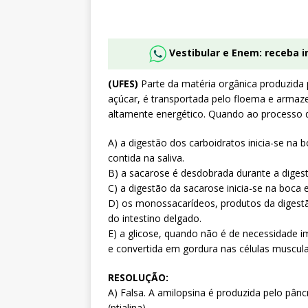
Vestibular e Enem: receba 
(UFES)
Parte da matéria orgânica produzida 
açúcar, é transportada pelo floema e armaz
altamente energético. Quando ao processo d
A) a digestão dos carboidratos inicia-se na
contida na saliva.
B) a sacarose é desdobrada durante a dige
C) a digestão da sacarose inicia-se na boca
D) os monossacarídeos, produtos da digestã
do intestino delgado.
E) a glicose, quando não é de necessidade i
e convertida em gordura nas células muscula
RESOLUÇÃO:
A) Falsa. A amilopsina é produzida pelo pânc
(ptialina).