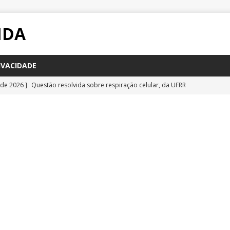
IDA
IVACIDADE
 de 2026 ]
Questão resolvida sobre respiração celular, da UFRR
STÕES
 de 2026 ]
Questão inédita sobre poluição por carbono negro
IA
 de 2026 ]
Questão resolvida sobre bioquímica e componentes
a Emescam
QUESTÕES
 de 2026 ]
Questão inédita sobre vírus gigantes
QUESTÕES
 de 2026 ]
Questão comentada sobre fotossíntese, da UFRR 2026
S