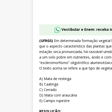
Vestibular e Enem: receba 
(UFRGS)
Em determinada formação vegetal br
que o aspecto característico das plantas q
estação seca pronunciada, há razoável umida
a um solo pobre em nutrientes, ácido e com
“escleromorfismo” oligotrófico aluminotóxico
O texto acima se refere a que tipo de veget
A) Mata de restinga
B) Caatinga
C) Cerrado
D) Mata com araucária
E) Campo rupestre
RESOLUÇÃO: