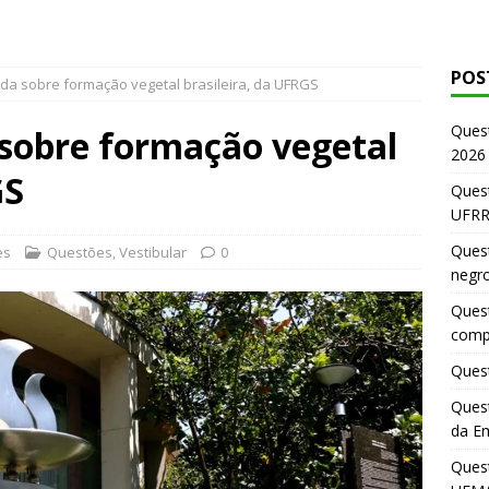
POS
da sobre formação vegetal brasileira, da UFRGS
Ques
 sobre formação vegetal
2026
GS
Quest
UFRR
Quest
es
Questões
,
Vestibular
0
negr
Quest
comp
Quest
Quest
da E
Ques