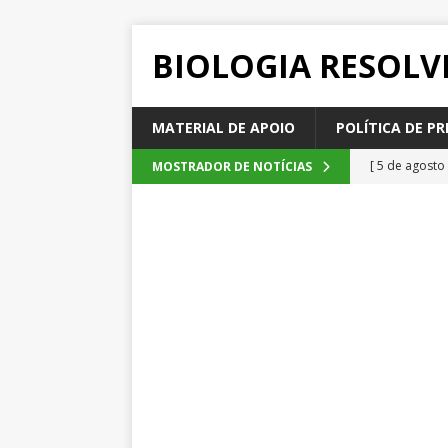
BIOLOGIA RESOLV
MATERIAL DE APOIO
POLÍTICA DE PR
[ 5 de agosto
MOSTRADOR DE NOTÍCIAS
2026
QUE
[ 4 de agosto
SEM CATEGOR
[ 3 de agosto
do cacau, d
[ 2 de agosto
[ 6 de agosto
QUESTÕE