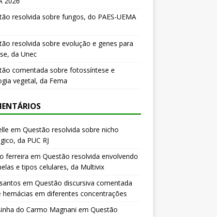
 2026
tão resolvida sobre fungos, do PAES-UEMA
ão resolvida sobre evolução e genes para
se, da Unec
tão comentada sobre fotossíntese e
logia vegetal, da Fema
ENTÁRIOS
lle
em
Questão resolvida sobre nicho
gico, da PUC RJ
o ferreira
em
Questão resolvida envolvendo
elas e tipos celulares, da Multivix
 santos
em
Questão discursiva comentada
e hemácias em diferentes concentrações
sinha do Carmo Magnani
em
Questão