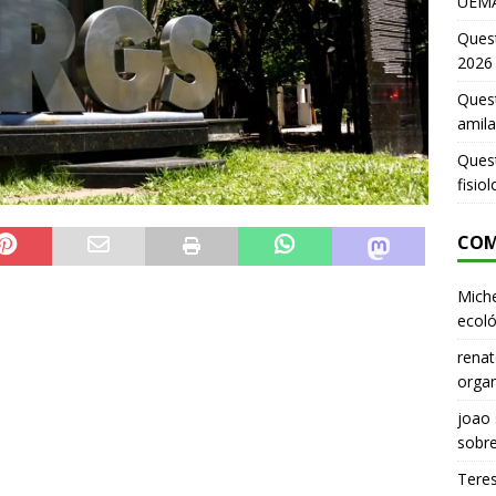
UEMA
Ques
2026
Quest
amila
Ques
fisio
COM
Miche
ecoló
renat
organ
joao
sobr
Tere