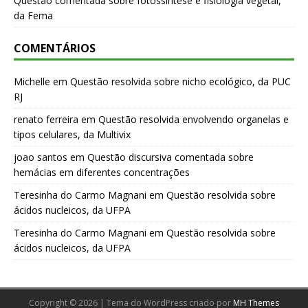
Questão comentada sobre fotossíntese e fisiologia vegetal,
da Fema
COMENTÁRIOS
Michelle
em
Questão resolvida sobre nicho ecológico, da PUC
RJ
renato ferreira
em
Questão resolvida envolvendo organelas e
tipos celulares, da Multivix
joao santos
em
Questão discursiva comentada sobre
hemácias em diferentes concentrações
Teresinha do Carmo Magnani
em
Questão resolvida sobre
ácidos nucleicos, da UFPA
Teresinha do Carmo Magnani
em
Questão resolvida sobre
ácidos nucleicos, da UFPA
Copyright © 2026 | Tema do WordPress criado por
MH Themes