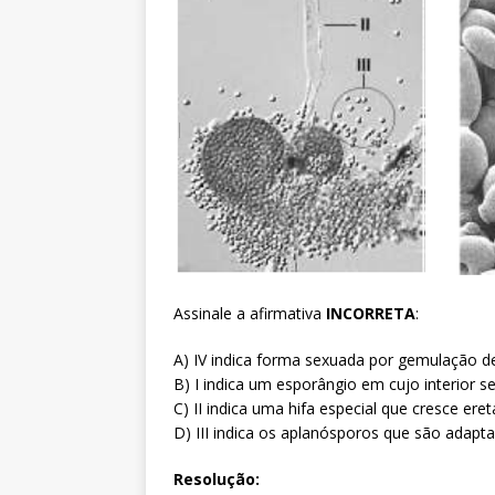
Assinale a afirmativa
INCORRETA
:
A) IV indica forma sexuada por gemulação d
B) I indica um esporângio em cujo interior 
C) II indica uma hifa especial que cresce er
D) III indica os aplanósporos que são adapt
Resolução: