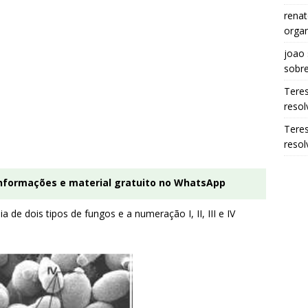
renat
organ
joao
sobr
Tere
resol
Tere
resol
informações e material gratuito no WhatsApp
 de dois tipos de fungos e a numeração I, II, III e IV