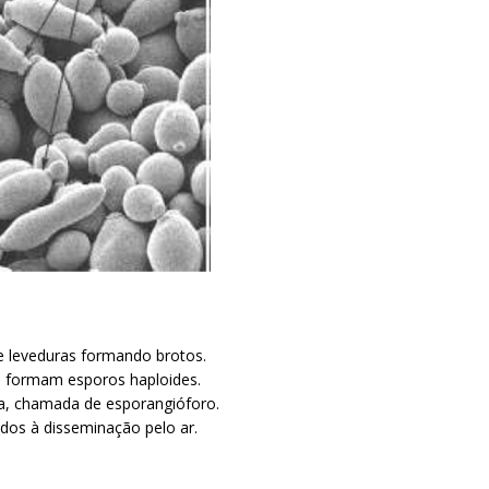
e leveduras formando brotos.
se formam esporos haploides.
eta, chamada de esporangióforo.
ados à disseminação pelo ar.