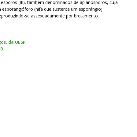
o esporos (III), também denominados de aplanósporos, cuja
m esporangióforo (hifa que sustenta um esporângio),
reproduzindo-se assexuadamente por brotamento.
os, da UESPI
RB