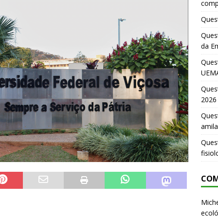
comp
Quest
Quest
da E
Ques
UEMA
Ques
2026
Quest
amila
Ques
fisio
COM
Miche
ecoló