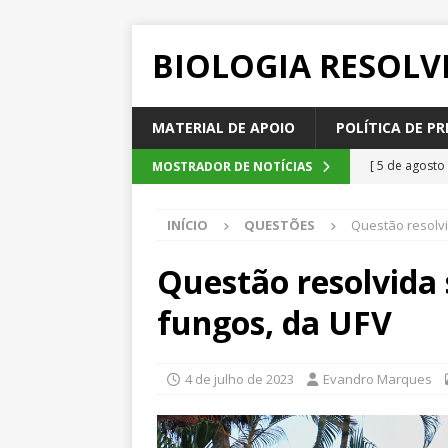
BIOLOGIA RESOLV
MATERIAL DE APOIO
POLÍTICA DE PR
[ 5 de agosto
MOSTRADOR DE NOTÍCIAS
2026
QUE
INÍCIO
QUESTÕES
Questão resolv
[ 4 de agosto
SEM CATEGOR
Questão resolvida
[ 3 de agosto
fungos, da UFV
do cacau, d
[ 2 de agosto
4 de julho de 2023
Evandro Marques
[ 6 de agosto
QUESTÕE