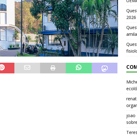
UEMA
Ques
2026
Quest
amila
Ques
fisio
COM
Miche
ecoló
renat
organ
joao
sobr
Tere