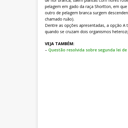
de flor branca, saem plantas com flores ró
pelagem em gado da raça Shortton, em que
outro de pelagem branca surgem descenden
chamado ruão).
Dentre as opções apresentadas, a opção A t
quando se cruzam dois organismos heterozi
VEJA TAMBÉM:
–
Questão resolvida sobre segunda lei de