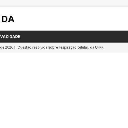
IDA
IVACIDADE
 de 2026 ]
Questão resolvida sobre respiração celular, da UFRR
STÕES
 de 2026 ]
Questão inédita sobre poluição por carbono negro
IA
 de 2026 ]
Questão resolvida sobre bioquímica e componentes
a Emescam
QUESTÕES
 de 2026 ]
Questão inédita sobre vírus gigantes
QUESTÕES
 de 2026 ]
Questão comentada sobre fotossíntese, da UFRR 2026
S