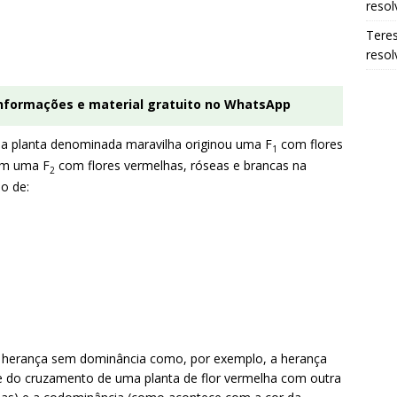
resol
Tere
resol
informações e material gratuito no WhatsApp
a planta denominada maravilha originou uma F
com flores
1
ram uma F
com flores vermelhas, róseas e brancas na
2
o de:
 da herança sem dominância como, por exemplo, a herança
ue do cruzamento de uma planta de flor vermelha com outra