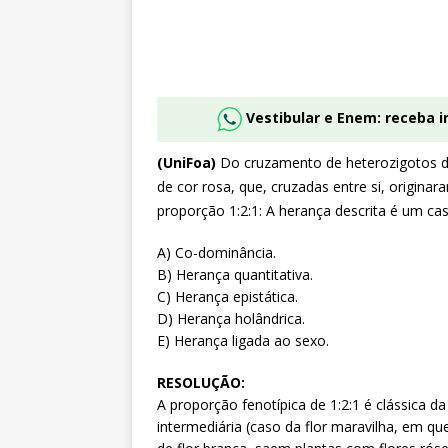
Vestibular e Enem: receba 
(UniFoa)
Do cruzamento de heterozigotos d
de cor rosa, que, cruzadas entre si, origina
proporção 1:2:1: A herança descrita é um cas
A) Co-dominância.
B) Herança quantitativa.
C) Herança epistática.
D) Herança holândrica.
E) Herança ligada ao sexo.
RESOLUÇÃO:
A proporção fenotípica de 1:2:1 é clássica
intermediária (caso da flor maravilha, em q