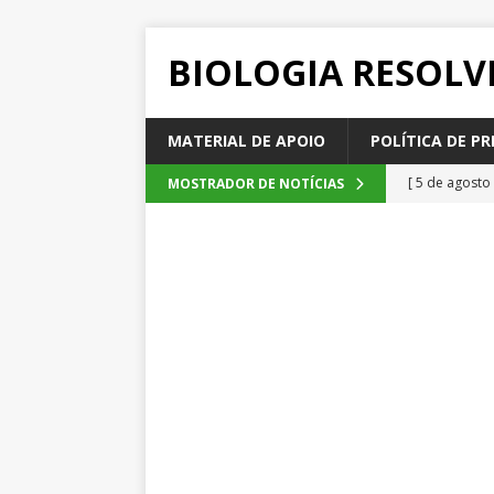
BIOLOGIA RESOLV
MATERIAL DE APOIO
POLÍTICA DE PR
[ 5 de agosto
MOSTRADOR DE NOTÍCIAS
2026
QUE
[ 4 de agosto
SEM CATEGOR
[ 3 de agosto
do cacau, d
[ 2 de agosto
[ 6 de agosto
QUESTÕE