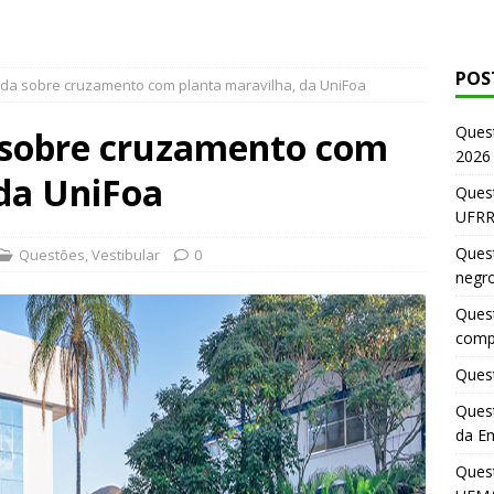
POS
ida sobre cruzamento com planta maravilha, da UniFoa
Ques
 sobre cruzamento com
2026
 da UniFoa
Quest
UFRR
Quest
Questões
,
Vestibular
0
negr
Quest
comp
Quest
Quest
da E
Ques