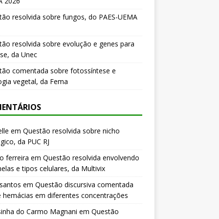
 2026
tão resolvida sobre fungos, do PAES-UEMA
ão resolvida sobre evolução e genes para
se, da Unec
tão comentada sobre fotossíntese e
logia vegetal, da Fema
ENTÁRIOS
lle
em
Questão resolvida sobre nicho
gico, da PUC RJ
o ferreira
em
Questão resolvida envolvendo
elas e tipos celulares, da Multivix
 santos
em
Questão discursiva comentada
e hemácias em diferentes concentrações
sinha do Carmo Magnani
em
Questão