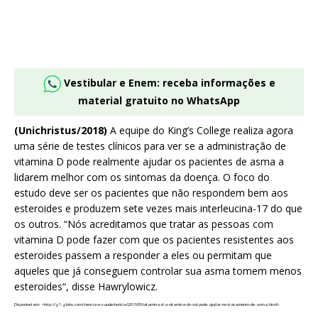
Vestibular e Enem: receba informações e
material gratuito no WhatsApp
(Unichristus/2018)
A equipe do King’s College realiza agora
uma série de testes clínicos para ver se a administração de
vitamina D pode realmente ajudar os pacientes de asma a
lidarem melhor com os sintomas da doença. O foco do
estudo deve ser os pacientes que não respondem bem aos
esteroides e produzem sete vezes mais interleucina-17 do que
os outros. “Nós acreditamos que tratar as pessoas com
vitamina D pode fazer com que os pacientes resistentes aos
esteroides passem a responder a eles ou permitam que
aqueles que já conseguem controlar sua asma tomem menos
esteroides“, disse Hawrylowicz.
Disponível em: <http://g1.globo.com/ciencia-e-saude/noticia/2013/05/vitamina-d-a-vitamina-do-sol-pode-ajudar-no-tratamento-de-asma.html>.