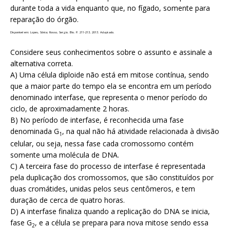
durante toda a vida enquanto que, no fígado, somente para
reparação do órgão.
Disponível em: Lopes, Sônia; Rosso, Sergio. Bio. P. 211-213, 2013. Adaptado.
Considere seus conhecimentos sobre o assunto e assinale a
alternativa correta.
A) Uma célula diploide não está em mitose contínua, sendo
que a maior parte do tempo ela se encontra em um período
denominado interfase, que representa o menor período do
ciclo, de aproximadamente 2 horas.
B) No período de interfase, é reconhecida uma fase
denominada G
, na qual não há atividade relacionada à divisão
1
celular, ou seja, nessa fase cada cromossomo contém
somente uma molécula de DNA.
C) A terceira fase do processo de interfase é representada
pela duplicação dos cromossomos, que são constituídos por
duas cromátides, unidas pelos seus centômeros, e tem
duração de cerca de quatro horas.
D) A interfase finaliza quando a replicação do DNA se inicia,
fase G
, e a célula se prepara para nova mitose sendo essa
2