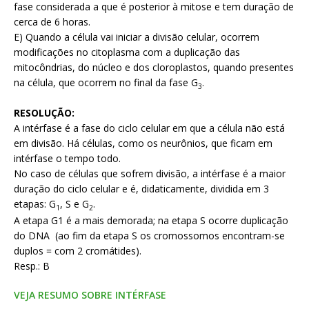
fase considerada a que é posterior à mitose e tem duração de
cerca de 6 horas.
E) Quando a célula vai iniciar a divisão celular, ocorrem
modificações no citoplasma com a duplicação das
mitocôndrias, do núcleo e dos cloroplastos, quando presentes
na célula, que ocorrem no final da fase G
.
3
RESOLUÇÃO:
A intérfase é a fase do ciclo celular em que a célula não está
em divisão. Há células, como os neurônios, que ficam em
intérfase o tempo todo.
No caso de células que sofrem divisão, a intérfase é a maior
duração do ciclo celular e é, didaticamente, dividida em 3
etapas: G
, S e G
.
1
2
A etapa G1 é a mais demorada; na etapa S ocorre duplicação
do DNA (ao fim da etapa S os cromossomos encontram-se
duplos = com 2 cromátides).
Resp.: B
VEJA RESUMO SOBRE INTÉRFASE