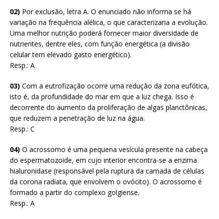
02)
Por exclusão, letra A. O enunciado não informa se há
variação na frequência alélica, o que caracterizaria a evolução.
Uma melhor nutrição poderá fornecer maior diversidade de
nutrientes, dentre eles, com função energética (a divisão
celular tem elevado gasto energético).
Resp.: A
03)
Com a eutrofização ocorre uma redução da zona eufótica,
isto é, da profundidade do mar em que a luz chega. Isso é
decorrente do aumento da proliferação de algas planctônicas,
que reduzem a penetração de luz na água.
Resp.: C
04)
O acrossomo é uma pequena vesícula presente na cabeça
do espermatozoide, em cujo interior encontra-se a enzima
hialuronidase (responsável pela ruptura da camada de células
da corona radiata, que envolvem o ovócito). O acrossomo é
formado a partir do complexo golgiense.
Resp.: A