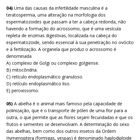
04)
Uma das causas da infertilidade masculina é a
teratospermia, uma alteração na morfologia dos
espermatozoides que passam a ter a cabeça redonda, não
havendo a formação do acrossomo, que é uma vesícula
repleta de enzimas digestivas, localizada na cabeça do
espermatozoide, sendo essencial à sua penetração no ovócito
e à fertilização. A organela que produz o acrossomo é
denominada
A) complexo de Golgi ou complexo golgiense.
B) mitocôndria.
C) retículo endoplasmático granuloso.
D) retículo endoplasmático liso.
E) peroxissomo.
05)
A abelha é o animal mais famoso pela capacidade de
polinização, que é o transporte de pólen de uma flor para a
outra, o que permite que as flores sejam fecundadas e que os
frutos e sementes se desenvolvam. A determinação do sexo
das abelhas, bem como dos outros insetos da Ordem
Hymenoptera (formigas, vespas) é denominado haplodiploide