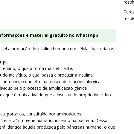
resol
Tere
resol
informações e material gratuito no WhatsApp
vel a produção de insulina humana em células bacterianas.
orque:
riano, o que a torna mais eficiente.
o indivíduo, o qual passa a produzir a insulina.
as humano, o que elimina o risco de reações alérgicas.
divíduo pelo processo de amplificação gênica.
 que é mais ativa do que a insulina do próprio indivíduo.
ca; portanto, constituída por aminoácidos.
 “receita” um gene humano, inserido na bactéria. Dessa
 será idêntica àquela produzida pelo pâncreas humano, o que