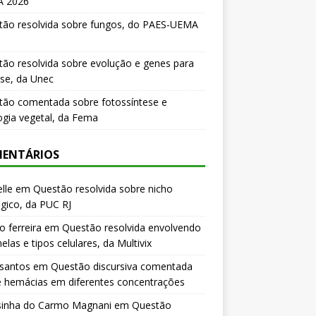
 2026
tão resolvida sobre fungos, do PAES-UEMA
ão resolvida sobre evolução e genes para
se, da Unec
tão comentada sobre fotossíntese e
logia vegetal, da Fema
ENTÁRIOS
lle
em
Questão resolvida sobre nicho
gico, da PUC RJ
o ferreira
em
Questão resolvida envolvendo
elas e tipos celulares, da Multivix
 santos
em
Questão discursiva comentada
e hemácias em diferentes concentrações
sinha do Carmo Magnani
em
Questão