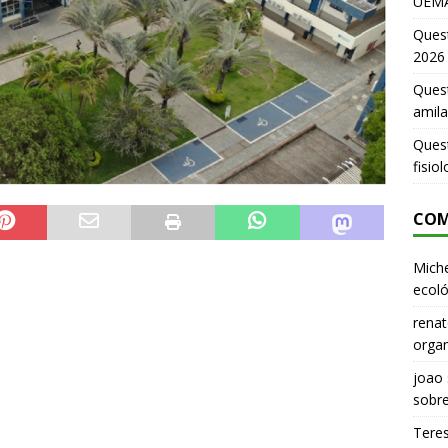
UEMA
Ques
2026
Quest
amila
Ques
fisio
COM
Miche
ecoló
renat
organ
joao
sobr
Tere