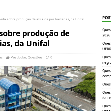
POS
ida sobre produção de insulina por bactérias, da Unifal
Ques
 sobre produção de
2026
ias, da Unifal
Quest
UFRR
Quest
es
Vestibular
,
Questões
0
negr
Quest
comp
Quest
Quest
da E
Ques