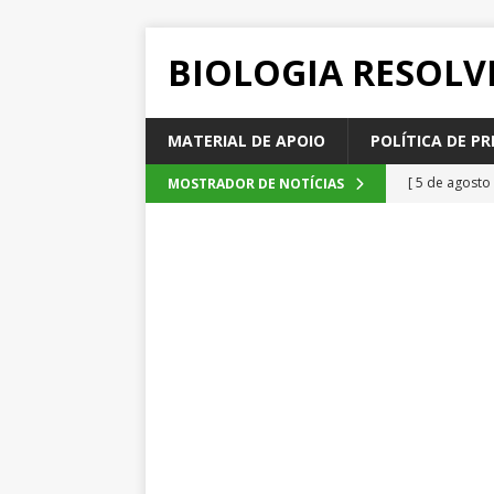
BIOLOGIA RESOLV
MATERIAL DE APOIO
POLÍTICA DE PR
[ 5 de agosto
MOSTRADOR DE NOTÍCIAS
2026
QUE
[ 4 de agosto
SEM CATEGOR
[ 3 de agosto
do cacau, d
[ 2 de agosto
[ 6 de agosto
QUESTÕE