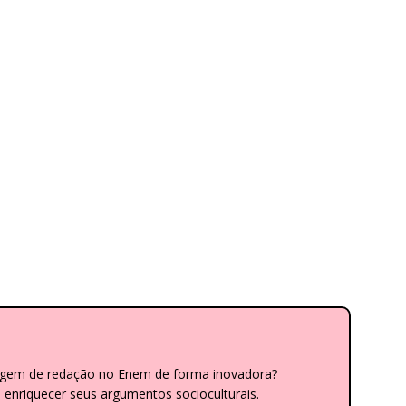
dagem de redação no Enem de forma inovadora?
nriquecer seus argumentos socioculturais.