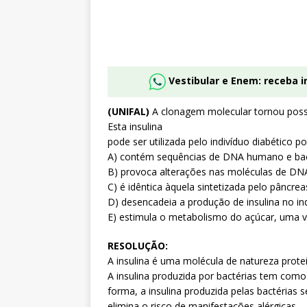
Vestibular e Enem: receba 
(UNIFAL)
A clonagem molecular tornou possí
Esta insulina
pode ser utilizada pelo indivíduo diabético p
A) contém sequências de DNA humano e bacte
B) provoca alterações nas moléculas de DNA d
C) é idêntica àquela sintetizada pelo pâncre
D) desencadeia a produção de insulina no in
E) estimula o metabolismo do açúcar, uma vez
RESOLUÇÃO:
A insulina é uma molécula de natureza protei
A insulina produzida por bactérias tem como
forma, a insulina produzida pelas bactérias
elimina o risco de manifestações alérgicas.