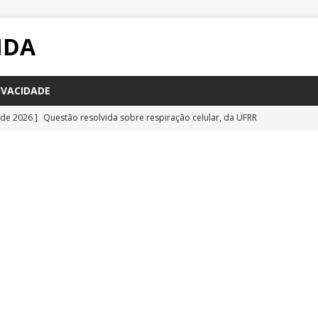
IDA
IVACIDADE
 de 2026 ]
Questão resolvida sobre respiração celular, da UFRR
STÕES
 de 2026 ]
Questão inédita sobre poluição por carbono negro
IA
 de 2026 ]
Questão resolvida sobre bioquímica e componentes
a Emescam
QUESTÕES
 de 2026 ]
Questão inédita sobre vírus gigantes
QUESTÕES
 de 2026 ]
Questão comentada sobre fotossíntese, da UFRR 2026
S