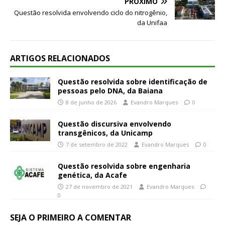
PRÓXIMO
Questão resolvida envolvendo ciclo do nitrogênio,
da Unifaa
ARTIGOS RELACIONADOS
Questão resolvida sobre identificação de
pessoas pelo DNA, da Baiana
8 de junho de 2026
Evandro Marques
0
Questão discursiva envolvendo
transgênicos, da Unicamp
7 de setembro de 2022
Evandro Marques
0
Questão resolvida sobre engenharia
genética, da Acafe
27 de novembro de 2021
Evandro Marques
0
SEJA O PRIMEIRO A COMENTAR